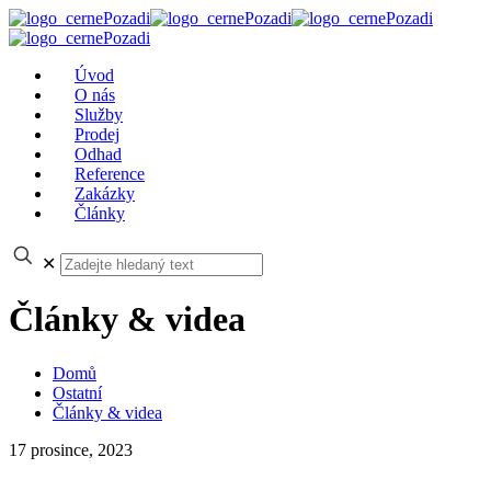
Úvod
O nás
Služby
Prodej
Odhad
Reference
Zakázky
Články
✕
Články & videa
Domů
Ostatní
Články & videa
17 prosince, 2023