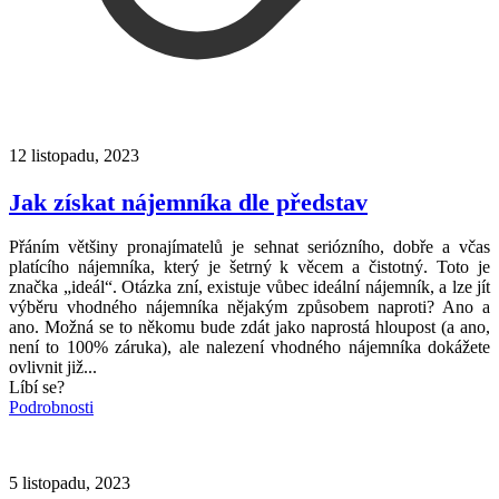
12 listopadu, 2023
Jak získat nájemníka dle představ
Přáním většiny pronajímatelů je sehnat seriózního, dobře a včas
platícího nájemníka, který je šetrný k věcem a čistotný. Toto je
značka „ideál“. Otázka zní, existuje vůbec ideální nájemník, a lze jít
výběru vhodného nájemníka nějakým způsobem naproti? Ano a
ano. Možná se to někomu bude zdát jako naprostá hloupost (a ano,
není to 100% záruka), ale nalezení vhodného nájemníka dokážete
ovlivnit již...
Líbí se?
Podrobnosti
5 listopadu, 2023