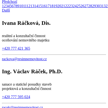
Předchozí
1
2
3
4
5
6
7
8
9
10
11
12
13
14
15
16
17
18
19
20
21
22
23
24
25
26
27
28
29
30
31
32
Další
Ivana Ráčková, Dis.
realitní a konzultační činnost
oceňování nemovitého majetku
+420 777 421 365
rackova@resimnemovitost.cz
Ing. Václav Ráček, Ph.D.
sanace a statické posudky staveb
projektová a konzultační činnost
+420 777 595 024
racek@resimnemovitost.cz