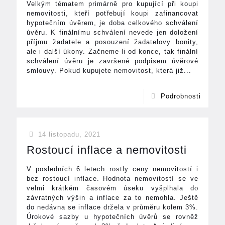
Velkým tématem primárně pro kupující při koupi
nemovitosti, kteří potřebují koupi zafinancovat
hypotečním úvěrem, je doba celkového schválení
úvěru. K finálnímu schválení nevede jen doložení
příjmu žadatele a posouzení žadatelovy bonity,
ale i další úkony. Začneme-li od konce, tak finální
schválení úvěru je završené podpisem úvěrové
smlouvy. Pokud kupujete nemovitost, která již...
Podrobnosti
14 listopadu, 2021
Rostoucí inflace a nemovitosti
V posledních 6 letech rostly ceny nemovitostí i
bez rostoucí inflace. Hodnota nemovitostí se ve
velmi krátkém časovém úseku vyšplhala do
závratných výšin a inflace za to nemohla. Ještě
do nedávna se inflace držela v průměru kolem 3%.
Úrokové sazby u hypotečních úvěrů se rovněž