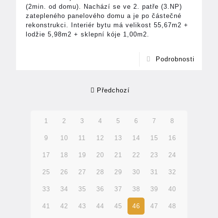
(2min. od domu). Nachází se ve 2. patře (3.NP)
zatepleného panelového domu a je po částečné
rekonstrukci. Interiér bytu má velikost 55,67m2 +
lodžie 5,98m2 + sklepní kóje 1,00m2.
Podrobnosti
Předchozí
1
2
3
4
5
6
7
8
9
10
11
12
13
14
15
16
17
18
19
20
21
22
23
24
25
26
27
28
29
30
31
32
33
34
35
36
37
38
39
40
41
42
43
44
45
46
47
48