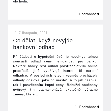
obchodů.
Podrobnosti
7 listopadu, 2021
Co dělat, když nevyjde
bankovní odhad
Při žádosti o hypoteční úvěr je neodmyslitelnou
součástí odhad ceny nemovitosti pro banku.
Některé banky řeší odhad prostřednictvím online
prostředí, jiné využívají interní, či externí
odhadce. V posledních letech vesměs procházely
odhady doslova „jako po másle“. A to jak časově,
tak i posvěcením kupní ceny. Bohužel současný
úvěrový trh zaznamenává skutečně výrazné
změny, které...
Podrobnosti