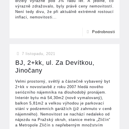
držely výrazně pod 3% řadu let. A jediné, co
výrazně zdražovalo, byly právě ceny nemovitostí.
Není tedy divu, že při aktuálně extrémně rostoucí
inflaci, nemovitosti...
Podrobnosti
7 listopadu, 2021
BJ, 2+kk, ul. Za Devítkou,
Jinočany
Velmi prostorný, světlý a částečně vybavený byt
2+kk v novostavbě z roku 2007 hledá nového
seriózního nájemníka na dlouhodobý pronájem.
Interiér bytu má 54,30m2 (nově vymalovaný),
balkon 5,81m2 a velkou výhodou je parkovací
stání v podzemních garážích (již zahrnuto v ceně
nájemného). Nemovitost se nachází nedaleko od
nájezdu na Pražský okruh, stanice metra „Zličín“
a Metropole Zličín s nepřeberným množstvím