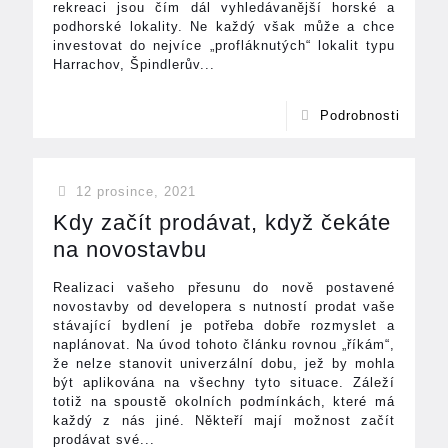
rekreaci jsou čím dál vyhledávanější horské a
podhorské lokality. Ne každý však může a chce
investovat do nejvíce „profláknutých“ lokalit typu
Harrachov, Špindlerův...
Podrobnosti
12 prosince, 2021
Kdy začít prodávat, když čekáte
na novostavbu
Realizaci vašeho přesunu do nově postavené
novostavby od developera s nutností prodat vaše
stávající bydlení je potřeba dobře rozmyslet a
naplánovat. Na úvod tohoto článku rovnou „říkám“,
že nelze stanovit univerzální dobu, jež by mohla
být aplikována na všechny tyto situace. Záleží
totiž na spoustě okolních podmínkách, které má
každý z nás jiné. Někteří mají možnost začít
prodávat své...