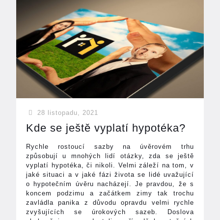
28 listopadu, 2021
Kde se ještě vyplatí hypotéka?
Rychle rostoucí sazby na úvěrovém trhu
způsobují u mnohých lidí otázky, zda se ještě
vyplatí hypotéka, či nikoli. Velmi záleží na tom, v
jaké situaci a v jaké fázi života se lidé uvažující
o hypotečním úvěru nacházejí. Je pravdou, že s
koncem podzimu a začátkem zimy tak trochu
zavládla panika z důvodu opravdu velmi rychle
zvyšujících se úrokových sazeb. Doslova