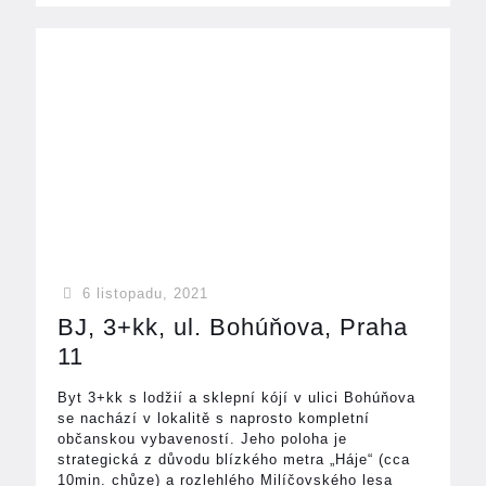
6 listopadu, 2021
BJ, 3+kk, ul. Bohúňova, Praha
11
Byt 3+kk s lodžií a sklepní kójí v ulici Bohúňova
se nachází v lokalitě s naprosto kompletní
občanskou vybaveností. Jeho poloha je
strategická z důvodu blízkého metra „Háje“ (cca
10min. chůze) a rozlehlého Milíčovského lesa