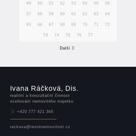
49
50
51
52
53
54
55
56
57
58
59
60
61
62
63
64
65
66
67
68
69
70
71
72
73
74
75
76
77
Další
Ivana Ráčková, Dis.
realitní a konzultační činnost
oceňování nemovitého majetku
+420 777 421 365
rackova@resimnemovitost.cz