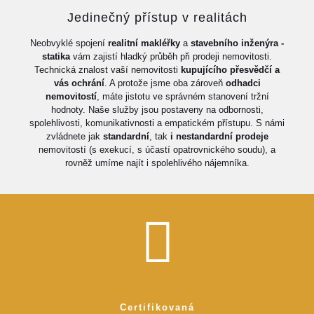
Jedinečný přístup v realitách
Neobvyklé spojení
realitní makléřky
a
stavebního inženýra -
statika
vám zajistí hladký průběh při prodeji nemovitosti.
Technická znalost vaší nemovitosti
kupujícího přesvědčí a
vás ochrání
. A protože jsme oba zároveň
odhadci
nemovitostí
, máte jistotu ve správném stanovení tržní
hodnoty. Naše služby jsou postaveny na odbornosti,
spolehlivosti, komunikativnosti a empatickém přístupu. S námi
zvládnete jak
standardní
, tak
i nestandardní prodeje
nemovitostí (s exekucí, s účastí opatrovnického soudu), a
rovněž umíme najít i spolehlivého nájemníka.
Certifikovaná