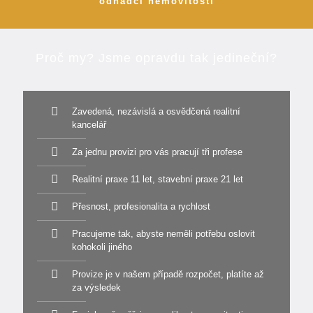
odhadci nemovitostí
Proč my? Jsme opravdu tak jedineční?
Zavedená, nezávislá a osvědčená realitní
kancelář
Za jednu provizi pro vás pracují tři profese
Realitní praxe 11 let, stavební praxe 21 let
Přesnost, profesionalita a rychlost
Pracujeme tak, abyste neměli potřebu oslovit
kohokoli jiného
Provize je v našem případě rozpočet, platíte až
za výsledek