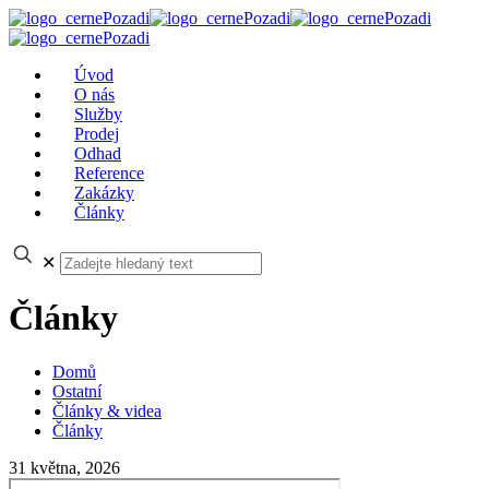
Úvod
O nás
Služby
Prodej
Odhad
Reference
Zakázky
Články
✕
Články
Domů
Ostatní
Články & videa
Články
31 května, 2026