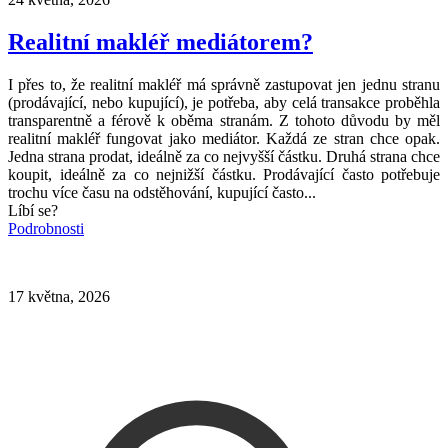
Realitní makléř mediátorem?
I přes to, že realitní makléř má správně zastupovat jen jednu stranu
(prodávající, nebo kupující), je potřeba, aby celá transakce proběhla
transparentně a férově k oběma stranám. Z tohoto důvodu by měl
realitní makléř fungovat jako mediátor. Každá ze stran chce opak.
Jedna strana prodat, ideálně za co nejvyšší částku. Druhá strana chce
koupit, ideálně za co nejnižší částku. Prodávající často potřebuje
trochu více času na odstěhování, kupující často...
Líbí se?
Podrobnosti
17 května, 2026