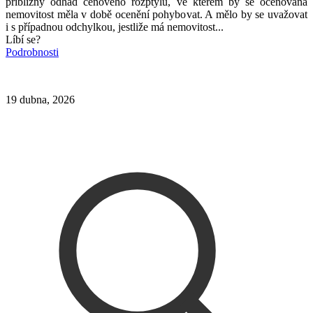
přibližný odhad cenového rozptylu, ve kterém by se oceňovaná
nemovitost měla v době ocenění pohybovat. A mělo by se uvažovat
i s případnou odchylkou, jestliže má nemovitost...
Líbí se?
Podrobnosti
19 dubna, 2026