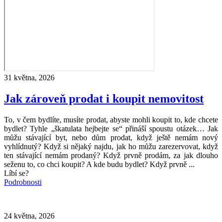
31 května, 2026
Jak zároveň prodat i koupit nemovitost
To, v čem bydlíte, musíte prodat, abyste mohli koupit to, kde chcete
bydlet? Tyhle „škatulata hejbejte se“ přináší spoustu otázek… Jak
můžu stávající byt, nebo dům prodat, když ještě nemám nový
vyhlídnutý? Když si nějaký najdu, jak ho můžu zarezervovat, když
ten stávající nemám prodaný? Když prvně prodám, za jak dlouho
seženu to, co chci koupit? A kde budu bydlet? Když prvně ...
Líbí se?
Podrobnosti
24 května, 2026