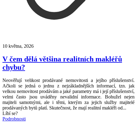
10 května, 2026
V čem dělá většina realitních makléřů
chybu?
Neověřují velikost prodávané nemovitosti a jejího příslušenství.
Ačkoli se jedná o jednu z nejzákladnějších informací, tzn. jak
velkou nemovitost prodávám a jaké parametry má i její příslušenství,
velmi často jsou uváděny nevalidní informace. Bohužel nejen
majiteli samotnými, ale i těmi, kterým za jejich služby majitelé
prodávaných bytů platí. Skutečnost, že mají realitní makléři od...
Líbí se?
Podrobnosti