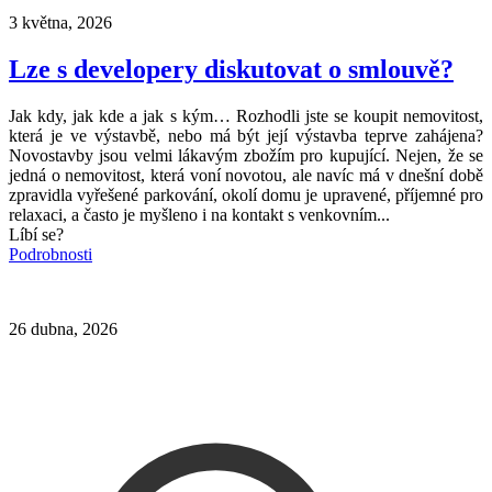
3 května, 2026
Lze s developery diskutovat o smlouvě?
Jak kdy, jak kde a jak s kým… Rozhodli jste se koupit nemovitost,
která je ve výstavbě, nebo má být její výstavba teprve zahájena?
Novostavby jsou velmi lákavým zbožím pro kupující. Nejen, že se
jedná o nemovitost, která voní novotou, ale navíc má v dnešní době
zpravidla vyřešené parkování, okolí domu je upravené, příjemné pro
relaxaci, a často je myšleno i na kontakt s venkovním...
Líbí se?
Podrobnosti
26 dubna, 2026