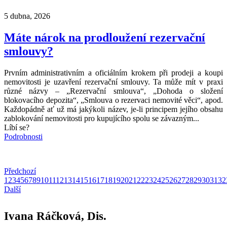
5 dubna, 2026
Máte nárok na prodloužení rezervační
smlouvy?
Prvním administrativním a oficiálním krokem při prodeji a koupi
nemovitosti je uzavření rezervační smlouvy. Ta může mít v praxi
různé názvy – „Rezervační smlouva“, „Dohoda o složení
blokovacího depozita“, „Smlouva o rezervaci nemovité věci“, apod.
Každopádně ať už má jakýkoli název, je-li principem jejího obsahu
zablokování nemovitosti pro kupujícího spolu se závazným...
Líbí se?
Podrobnosti
Předchozí
1
2
3
4
5
6
7
8
9
10
11
12
13
14
15
16
17
18
19
20
21
22
23
24
25
26
27
28
29
30
31
32
Další
Ivana Ráčková, Dis.