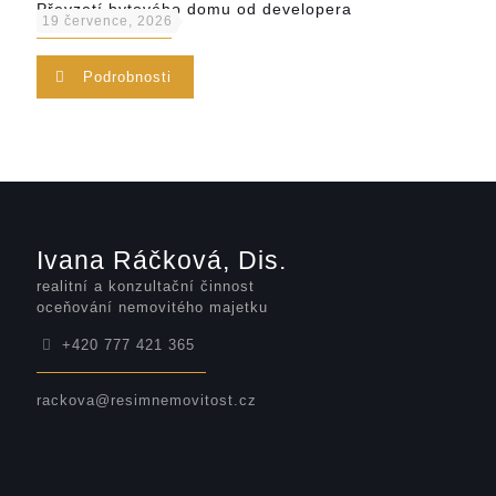
Převzetí bytového domu od developera
19 července, 2026
Podrobnosti
Ivana Ráčková, Dis.
realitní a konzultační činnost
oceňování nemovitého majetku
+420 777 421 365
rackova@resimnemovitost.cz