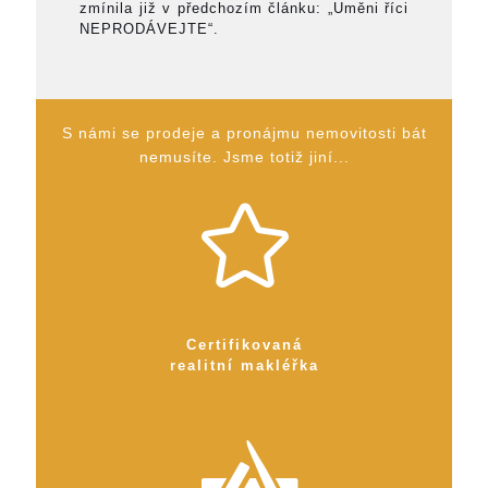
zmínila již v předchozím článku: „Uměni říci
NEPRODÁVEJTE“.
S námi se prodeje a pronájmu nemovitosti bát
nemusíte. Jsme totiž jiní...
Certifikovaná
realitní makléřka