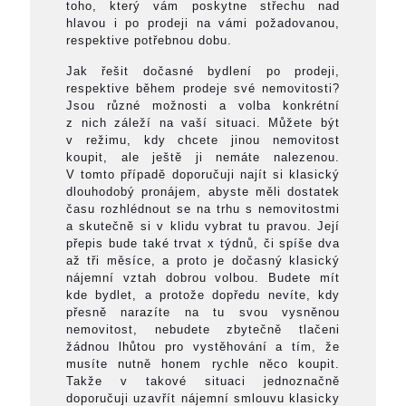
toho, který vám poskytne střechu nad
hlavou i po prodeji na vámi požadovanou,
respektive potřebnou dobu.
Jak řešit dočasné bydlení po prodeji,
respektive během prodeje své nemovitosti?
Jsou různé možnosti a volba konkrétní
z nich záleží na vaší situaci. Můžete být
v režimu, kdy chcete jinou nemovitost
koupit, ale ještě ji nemáte nalezenou.
V tomto případě doporučuji najít si klasický
dlouhodobý pronájem, abyste měli dostatek
času rozhlédnout se na trhu s nemovitostmi
a skutečně si v klidu vybrat tu pravou. Její
přepis bude také trvat x týdnů, či spíše dva
až tři měsíce, a proto je dočasný klasický
nájemní vztah dobrou volbou. Budete mít
kde bydlet, a protože dopředu nevíte, kdy
přesně narazíte na tu svou vysněnou
nemovitost, nebudete zbytečně tlačeni
žádnou lhůtou pro vystěhování a tím, že
musíte nutně honem rychle něco koupit.
Takže v takové situaci jednoznačně
doporučuji uzavřít nájemní smlouvu klasicky