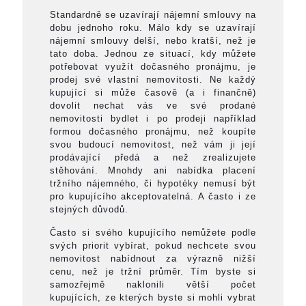
Standardně se uzavírají nájemní smlouvy na
dobu jednoho roku. Málo kdy se uzavírají
nájemní smlouvy delší, nebo kratší, než je
tato doba. Jednou ze situací, kdy můžete
potřebovat využít dočasného pronájmu, je
prodej své vlastní nemovitosti. Ne každý
kupující si může časově (a i finančně)
dovolit nechat vás ve své prodané
nemovitosti bydlet i po prodeji například
formou dočasného pronájmu, než koupíte
svou budoucí nemovitost, než vám ji její
prodávající předá a než zrealizujete
stěhování. Mnohdy ani nabídka placení
tržního nájemného, či hypotéky nemusí být
pro kupujícího akceptovatelná. A často i ze
stejných důvodů.
Často si svého kupujícího nemůžete podle
svých priorit vybírat, pokud nechcete svou
nemovitost nabídnout za výrazně nižší
cenu, než je tržní průměr. Tím byste si
samozřejmě naklonili větší počet
kupujících, ze kterých byste si mohli vybrat