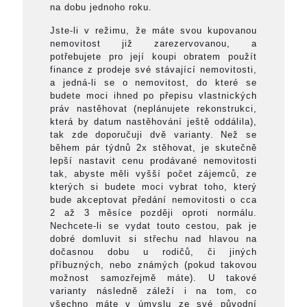
na dobu jednoho roku.
Jste-li v režimu, že máte svou kupovanou
nemovitost již zarezervovanou, a
potřebujete pro její koupi obratem použít
finance z prodeje své stávající nemovitosti,
a jedná-li se o nemovitost, do které se
budete moci ihned po přepisu vlastnických
práv nastěhovat (neplánujete rekonstrukci,
která by datum nastěhování ještě oddálila),
tak zde doporučuji dvě varianty. Než se
během pár týdnů 2x stěhovat, je skutečně
lepší nastavit cenu prodávané nemovitosti
tak, abyste měli vyšší počet zájemců, ze
kterých si budete moci vybrat toho, který
bude akceptovat předání nemovitosti o cca
2 až 3 měsíce později oproti normálu.
Nechcete-li se vydat touto cestou, pak je
dobré domluvit si střechu nad hlavou na
dočasnou dobu u rodičů, či jiných
příbuzných, nebo známých (pokud takovou
možnost samozřejmě máte). U takové
varianty následně záleží i na tom, co
všechno máte v úmyslu ze své původní