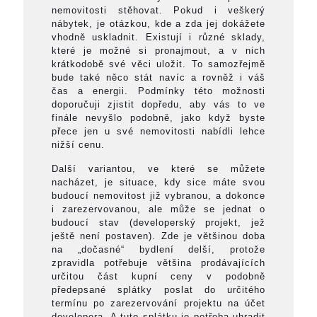
nemovitosti stěhovat. Pokud i veškerý
nábytek, je otázkou, kde a zda jej dokážete
vhodně uskladnit. Existují i různé sklady,
které je možné si pronajmout, a v nich
krátkodobě své věci uložit. To samozřejmě
bude také něco stát navíc a rovněž i váš
čas a energii. Podmínky této možnosti
doporučuji zjistit dopředu, aby vás to ve
finále nevyšlo podobně, jako když byste
přece jen u své nemovitosti nabídli lehce
nižší cenu.
Další variantou, ve které se můžete
nacházet, je situace, kdy sice máte svou
budoucí nemovitost již vybranou, a dokonce
i zarezervovanou, ale může se jednat o
budoucí stav (developerský projekt, jež
ještě není postaven). Zde je většinou doba
na „dočasné“ bydlení delší, protože
zpravidla potřebuje většina prodávajících
určitou část kupní ceny v podobně
předepsané splátky poslat do určitého
termínu po zarezervování projektu na účet
developera. A tuto splátku je potřeba uhradit