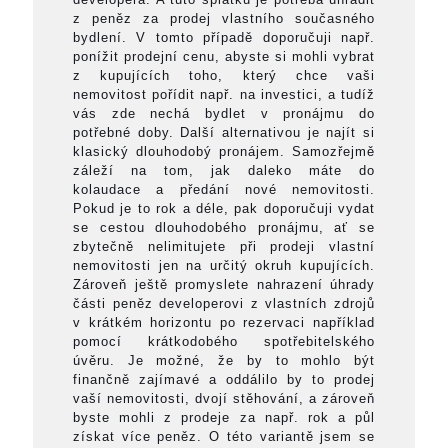
z peněz za prodej vlastního současného
bydlení. V tomto případě doporučuji např.
ponížit prodejní cenu, abyste si mohli vybrat
z kupujících toho, který chce vaši
nemovitost pořídit např. na investici, a tudíž
vás zde nechá bydlet v pronájmu do
potřebné doby. Další alternativou je najít si
klasický dlouhodobý pronájem. Samozřejmě
záleží na tom, jak daleko máte do
kolaudace a předání nové nemovitosti.
Pokud je to rok a déle, pak doporučuji vydat
se cestou dlouhodobého pronájmu, ať se
zbytečně nelimitujete při prodeji vlastní
nemovitosti jen na určitý okruh kupujících.
Zároveň ještě promyslete nahrazení úhrady
části peněz developerovi z vlastních zdrojů
v krátkém horizontu po rezervaci například
pomocí krátkodobého spotřebitelského
úvěru. Je možné, že by to mohlo být
finančně zajímavé a oddálilo by to prodej
vaší nemovitosti, dvojí stěhování, a zároveň
byste mohli z prodeje za např. rok a půl
získat více peněz. O této variantě jsem se