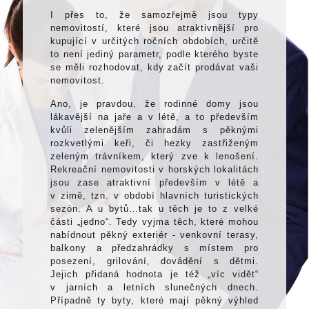
I přes to, že samozřejmě jsou typy
nemovitostí, které jsou atraktivnější pro
kupující v určitých ročních obdobích, určitě
to není jediný parametr, podle kterého byste
se měli rozhodovat, kdy začít prodávat vaši
nemovitost.
Ano, je pravdou, že rodinné domy jsou
lákavější na jaře a v létě, a to především
kvůli zelenějším zahradám s pěknými
rozkvetlými keři, či hezky zastřiženým
zeleným trávníkem, který zve k lenošení.
Rekreační nemovitosti v horských lokalitách
jsou zase atraktivní především v létě a
v zimě, tzn. v období hlavních turistických
sezón. A u bytů…tak u těch je to z velké
části „jedno“. Tedy vyjma těch, které mohou
nabídnout pěkný exteriér - venkovní terasy,
balkony a předzahrádky s místem pro
posezení, grilování, dovádění s dětmi.
Jejich přidaná hodnota je též „víc vidět“
v jarních a letních slunečných dnech.
Případně ty byty, které mají pěkný výhled