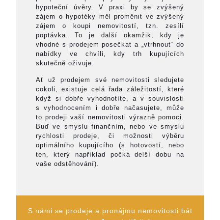
hypoteční úvěry. V praxi by se zvýšený
zájem o hypotéky měl proměnit ve zvýšený
zájem o koupi nemovitostí, tzn. zesílí
poptávka. To je další okamžik, kdy je
vhodné s prodejem posečkat a „vtrhnout“ do
nabídky ve chvíli, kdy trh kupujících
skutečně oživuje.
Ať už prodejem své nemovitosti sledujete
cokoli, existuje celá řada záležitostí, které
když si dobře vyhodnotíte, a v souvislosti
s vyhodnocením i dobře načasujete, může
to prodeji vaší nemovitosti výrazně pomoci.
Buď ve smyslu finančním, nebo ve smyslu
rychlosti prodeje, či možnosti výběru
optimálního kupujícího (s hotovostí, nebo
ten, který například počká delší dobu na
vaše odstěhování).
S námi se prodeje a pronájmu nemovitosti bát