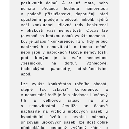
pozitivních dojmů. A ať už máte, nebo
nemáte přidanou hodnotu nemovitosti
v podobě příslušenství, doporučuji před
spuštěním prodeje sledovat několik týdnů
vaši konkurenci. Hlavně tedy konkurenci
v blízkosti vaší nemovitosti. Občas lze
(alespoň na krátkou dobu) využít momentu,
kdy je „slabší“ konkurence. Tzn., kdy je buď
nabízených nemovitostí o trochu méně,
nebo jsou v nabídkách takové nemovitosti,
proti kterým je ta vaše nemovitost
„třešničkou na dortu“. Vzhledově,
technickými parametry, příslušenstvím,
apod.
Lze využít konkrétního ročního období,
stejně tak „slabší“ konkurence, a
v neposlední řadě je fajn sledovat i úvěrový
trh a celkovou situaci na trhu
s nemovitostmi. Jestliže se časově
nacházíte na vrcholu úrokových sazeb u
hypotečních úvěrů s prvními náznaky
snižování úrokových sazeb, lze dost dobře
předpokládat postupný zvýšený zájem o