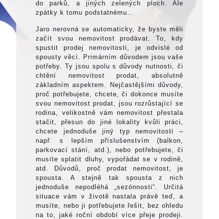
do parků, a jiných zelených ploch. Ale
zpátky k tomu podstatnému…
Jaro nerovná se automaticky, že byste měli
začít svou nemovitost prodávat. To, kdy
spustit prodej nemovitosti, je odvislé od
spousty věcí. Primárním důvodem jsou vaše
potřeby. Ty jsou spolu s důvody nutnosti, či
chtění nemovitost prodat, absolutně
základním aspektem. Nejčastějšími důvody,
proč potřebujete, chcete, či dokonce musíte
svou nemovitost prodat, jsou rozrůstající se
rodina, velikostně vám nemovitost přestala
stačit, přesun do jiné lokality kvůli práci,
chcete jednoduše jiný typ nemovitosti –
např. s lepším příslušenstvím (balkon,
parkovací stání, atd.), nebo potřebujete, či
musíte splatit dluhy, vypořádat se v rodině,
atd. Důvodů, proč prodat nemovitost, je
spousta. A stejně tak spousta z nich
jednoduše nepodléhá „sezónnosti“. Určitá
situace vám v životě nastala právě teď, a
musíte, nebo ji potřebujete řešit, bez ohledu
na to, jaké roční období více přeje prodeji.