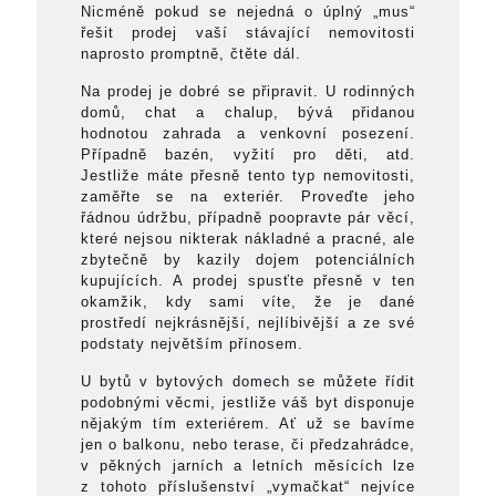
Nicméně pokud se nejedná o úplný „mus“
řešit prodej vaší stávající nemovitosti
naprosto promptně, čtěte dál.
Na prodej je dobré se připravit. U rodinných
domů, chat a chalup, bývá přidanou
hodnotou zahrada a venkovní posezení.
Případně bazén, vyžití pro děti, atd.
Jestliže máte přesně tento typ nemovitosti,
zaměřte se na exteriér. Proveďte jeho
řádnou údržbu, případně poopravte pár věcí,
které nejsou nikterak nákladné a pracné, ale
zbytečně by kazily dojem potenciálních
kupujících. A prodej spusťte přesně v ten
okamžik, kdy sami víte, že je dané
prostředí nejkrásnější, nejlíbivější a ze své
podstaty největším přínosem.
U bytů v bytových domech se můžete řídit
podobnými věcmi, jestliže váš byt disponuje
nějakým tím exteriérem. Ať už se bavíme
jen o balkonu, nebo terase, či předzahrádce,
v pěkných jarních a letních měsících lze
z tohoto příslušenství „vymačkat“ nejvíce