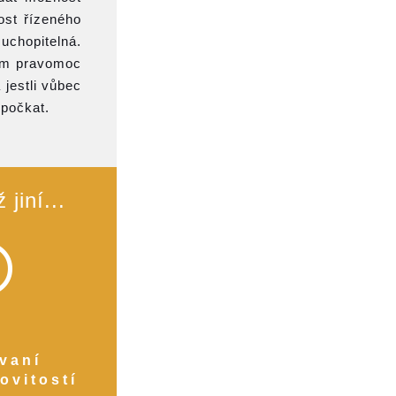
ost řízeného
uchopitelná.
lům pravomoc
jestli vůbec
 počkat.
jiní...
ovaní
ovitostí