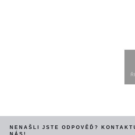
Ř
NENAŠLI JSTE ODPOVĚĎ? KONTAKT
NÁS!