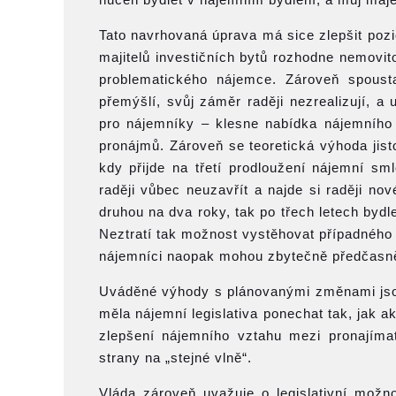
Tato navrhovaná úprava má sice zlepšit pozic
majitelů investičních bytů rozhodne nemovitos
problematického nájemce. Zároveň spousta 
přemýšlí, svůj záměr raději nezrealizují, 
pro nájemníky – klesne nabídka nájemního 
pronájmů. Zároveň se teoretická výhoda jis
kdy přijde na třetí prodloužení nájemní sm
raději vůbec neuzavřít a najde si raději n
druhou na dva roky, tak po třech letech bydl
Neztratí tak možnost vystěhovat případného p
nájemníci naopak mohou zbytečně předčasně ko
Uváděné výhody s plánovanými změnami jsou
měla nájemní legislativa ponechat tak, jak ak
zlepšení nájemního vztahu mezi pronajímat
strany na „stejné vlně“.
Vláda zároveň uvažuje o legislativní možn