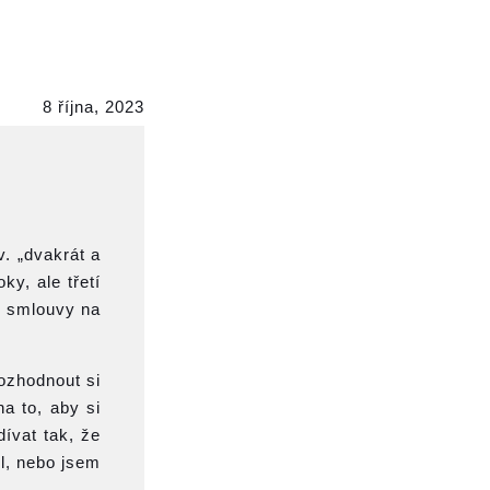
8 října, 2023
. „dvakrát a
y, ale třetí
í smlouvy na
ozhodnout si
a to, aby si
dívat tak, že
dl, nebo jsem