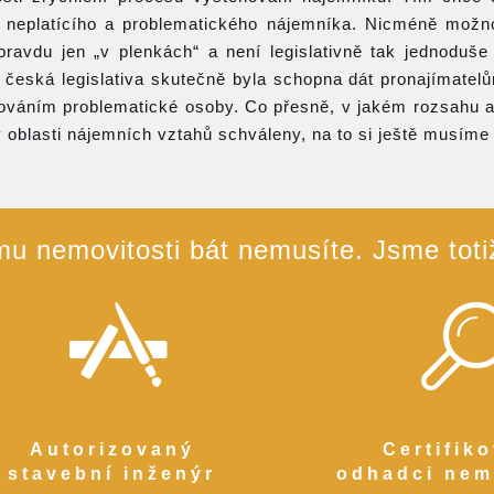
na neplatícího a problematického nájemníka. Nicméně možn
ravdu jen „v plenkách“ a není legislativně tak jednoduše 
 česká legislativa skutečně byla schopna dát pronajímate
váním problematické osoby. Co přesně, v jakém rozsahu a 
oblasti nájemních vztahů schváleny, na to si ještě musíme
u nemovitosti bát nemusíte. Jsme totiž 
Autorizovaný
Certifik
stavební inženýr
odhadci nem