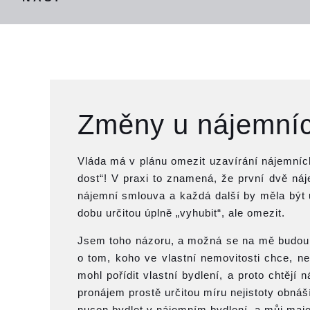
Změny u nájemní
Vláda má v plánu omezit uzavírání nájemníc
dost“! V praxi to znamená, že první dvě náj
nájemní smlouva a každá další by měla být 
dobu určitou úplně „vyhubit“, ale omezit.
Jsem toho názoru, a možná se na mě budou n
o tom, koho ve vlastní nemovitosti chce, n
mohl pořídit vlastní bydlení, a proto chtějí 
pronájem prostě určitou míru nejistoty obnáš
nucen bydlet v nájemním bydlení, a můj maje