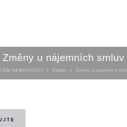
Změny u nájemních smluv
EŠÍM NEMOVITOST
Články
Změny u nájemních sml
UJTE