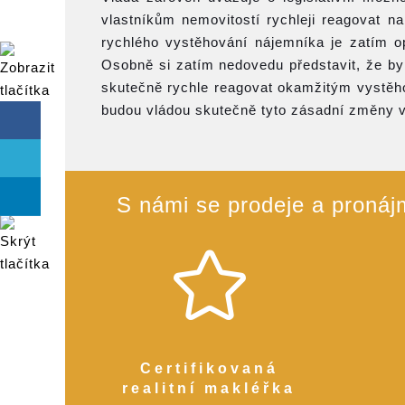
vlastníkům nemovitostí rychleji reagovat 
rychlého vystěhování nájemníka je zatím op
Osobně si zatím nedovedu představit, že by
skutečně rychle reagovat okamžitým vystěho
budou vládou skutečně tyto zásadní změny v 
S námi se prodeje a pronájm
Certifikovaná
realitní makléřka