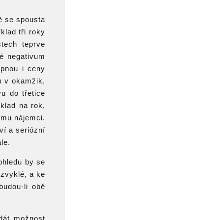
dě se spousta
klad tři roky
stech teprve
ké negativum
upnou i ceny
u v okamžik,
u do třetice
klad na rok,
vému nájemci.
ví a seriózní
le.
ohledu by se
 zvyklé, a ke
budou-li obě
 dát možnost