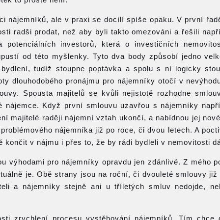
i nájemníků, ale v praxi se docílí spíše opaku. V první řa
ti radši prodat, než aby byli takto omezováni a řešili napří
potenciálních investorů, která o investičních nemovito
a upustí od této myšlenky. Tyto dva body způsobí jedno vel
bydlení, tudíž stoupne poptávka a spolu s ní logicky sto
toty dlouhodobého pronájmu pro nájemníky otočí v nevýhod
louvy. Spousta majitelů se kvůli nejistotě rozhodne smlouv
ové nájemce. Když první smlouvu uzavřou s nájemníky napří
ení majitelé raději nájemní vztah ukončí, a nabídnou jej no
roblémového nájemníka již po roce, či dvou letech. A pocti
nčit v nájmu i přes to, že by rádi bydleli v nemovitosti dá
 výhodami pro nájemníky opravdu jen zdánlivé. Z mého p
tuálně je. Obě strany jsou na roční, či dvouleté smlouvy již
eli a nájemníky stejně ani u tříletých smluv nedojde, ne
osti zrychlení procesu vystěhování nájemníků. Tím chce