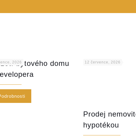
zetí bytového domu
vence, 2026
12 července, 2026
evelopera
Podrobnosti
Prodej nemovit
hypotékou