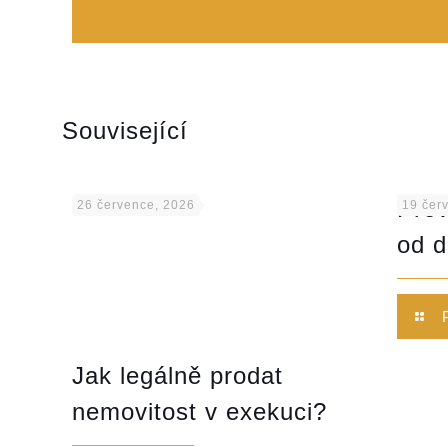
Související
Přev
26 července, 2026
19 čer
od d
Jak legálně prodat
nemovitost v exekuci?