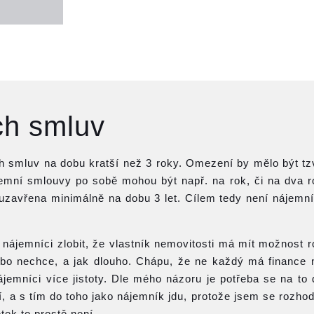
ch smluv
h smluv na dobu kratší než 3 roky. Omezení by mělo být tzv
emní smlouvy po sobě mohou být např. na rok, či na dva rok
uzavřena minimálně na dobu 3 let. Cílem tedy není nájemn
ájemníci zlobit, že vlastník nemovitosti má mít možnost r
ebo nechce, a jak dlouho. Chápu, že ne každý má finance n
nájemníci více jistoty. Dle mého názoru je potřeba se na to 
í, a s tím do toho jako nájemník jdu, protože jsem se rozho
tek to prostě není.