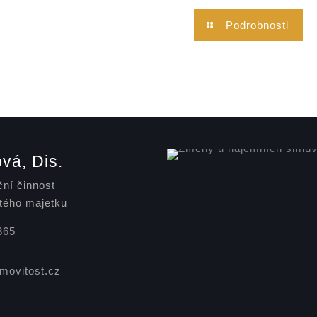
Podrobnosti
vá, Dis.
ční činnost
tého majetku
365
ovitost.cz