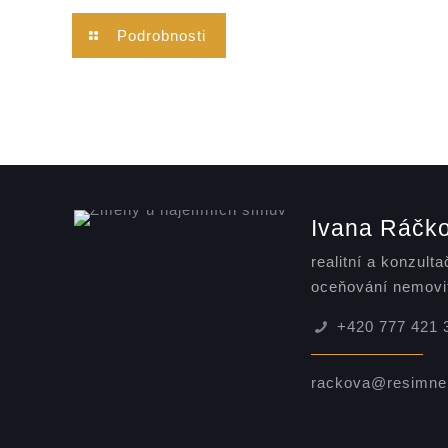
Podrobnosti
Ivana Ráčko
realitní a konzulta
oceňování nemovi
+420 777 421 
rackova@resimnem