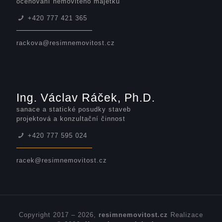
oceňování nemovitého majetku
+420 777 421 365
rackova@resimnemovitost.cz
Ing. Václav Ráček, Ph.D.
sanace a statické posudky staveb
projektová a konzultační činnost
+420 777 595 024
racek@resimnemovitost.cz
Copyright 2017 – 2026,
resimnemovitost.cz
Realizace