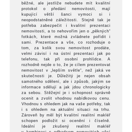
běžné, ale jestliže nebudete mít kvalitní
protokol o předání nemovitosti, mají
kupující větší šanci vymoci si i
neopodstatněné záležitosti. Stejně tak je
potřeba zabezpečit i kvalitní prezentaci
nemovitosti, a to nehovořím jen o „pěkných“
fotkách, které možná zvládnete pořídit i
sami. Prezentace a vše, co rozhoduje o
tom, za kolik svou nemovitost prodáte,
velmi závisí i na ústní prezentaci jak po
telefonu, tak při osobní prohlídce. A
rozhodně nejde o to, že je cílem prezentovat
nemovitost v „lepším světle“, než jaká ve
skutečnosti je. Důležitý je nejen obsah
samotného sdělení, ale i způsob, jakým se
informace sdělují a jak jdou chronologicky
za sebou. Stěžejní je i schopnost správně
ocenit a zvolit vhodnou nabídkovou cenu.
Vhodnou s ohledem jak na vaše potřeby, tak
i s ohledem na aktuální situaci na trhu.
Zároveň by měl být kvalitní realitní makléř
schopen podložit si ocenění i číselně.
Ideální je zkušený realitní makléř
v kombinaci s odhadcem nemovitých věcí