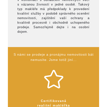
s vázanou živností v jedné osobě. Takový
typ makléře má předpoklady k provedení
kvalitní služby v podobě správného ocenění
nemovitosti, zajištění vaší ochrany a
kvalitně procesně i obchodně uchopeného
prodeje. Samozřejmě dejte i na osobní
dojem.
S námi se prodeje a pronájmu nemovitosti bát
nemusíte. Jsme totiž jiní...
Certifikovaná
realitní makléřka