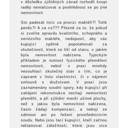
v důsledku zjištěných závad rozhodli koupi
raději nerealizovat a poohlédnout se po jiné
nemovitosti.
Sto padesát tisíc za provizi makléři?! Tolik
peněz?! A za co??? Přesně za to, že pokud
si zvolíte opravdu kvalitního, schopného a
seriózního makléře, nedopustí, aby vás
kupující zpětně popotahovali za
skutečnosti, které se liší od stavu, v jakém
byla nemovitost nabízena. Typickým
příkladem je nutnost fyzického přeměření
nemovitosti, neboť v praxi mnohdy
nesouhlasí skutečný stav s tím, co je
zapsané v listu vlastnictví, či v nájemní
smlouvě s družstvem. V praxi jsou
zaznamenány soudní spory, kdy kupující při
zahájení rekonstrukce nechají nemovitost
přeměřit, a při zjištění menší užitné plochy,
než s jakou byla nemovitost nabízena,
často žádají kompenzaci, a nebojí se
sáhnout ani po řešení prostřednictvím
soudu. Nebo jsou tací kupující, kteří začnou
reklamovat záležitosti, které jsou sice