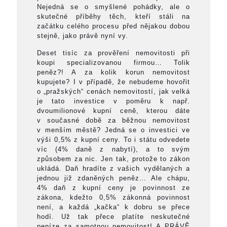
Nejedná se o smyšlené pohádky, ale o
skutečné příběhy těch, kteří stáli na
začátku celého procesu před nějakou dobou
stejně, jako právě nyní vy.
Deset tisíc za prověření nemovitosti při
koupi specializovanou firmou… Tolik
peněz?! A za kolik korun nemovitost
kupujete? I v případě, že nebudeme hovořit
o „pražských“ cenách nemovitostí, jak velká
je tato investice v poměru k např.
dvoumilionové kupní ceně, kterou dáte
v současné době za běžnou nemovitost
v menším městě? Jedná se o investici ve
výši 0,5% z kupní ceny. To i státu odvedete
víc (4% daně z nabytí), a to svým
způsobem za nic. Jen tak, protože to zákon
ukládá. Daň hradíte z vašich vydělaných a
jednou již zdaněných peněz… Ale chápu,
4% daň z kupní ceny je povinnost ze
zákona, kdežto 0,5% zákonná povinnost
není, a každá „kačka“ k dobru se přece
hodí. Už tak přece platíte neskutečné
peníze za samotnou nemovitost! A PRÁVĚ