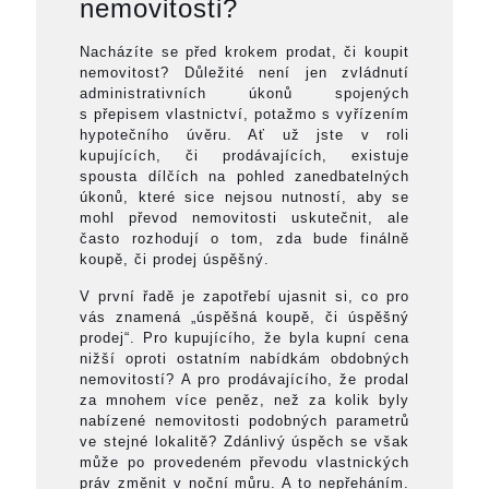
nemovitosti?
Nacházíte se před krokem prodat, či koupit
nemovitost? Důležité není jen zvládnutí
administrativních úkonů spojených
s přepisem vlastnictví, potažmo s vyřízením
hypotečního úvěru. Ať už jste v roli
kupujících, či prodávajících, existuje
spousta dílčích na pohled zanedbatelných
úkonů, které sice nejsou nutností, aby se
mohl převod nemovitosti uskutečnit, ale
často rozhodují o tom, zda bude finálně
koupě, či prodej úspěšný.
V první řadě je zapotřebí ujasnit si, co pro
vás znamená „úspěšná koupě, či úspěšný
prodej“. Pro kupujícího, že byla kupní cena
nižší oproti ostatním nabídkám obdobných
nemovitostí? A pro prodávajícího, že prodal
za mnohem více peněz, než za kolik byly
nabízené nemovitosti podobných parametrů
ve stejné lokalitě? Zdánlivý úspěch se však
může po provedeném převodu vlastnických
práv změnit v noční můru. A to nepřeháním.