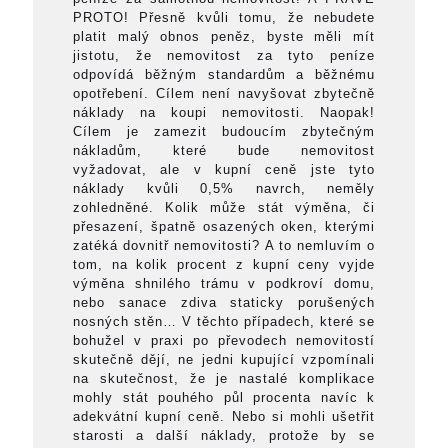
PROTO! Přesně kvůli tomu, že nebudete
platit malý obnos peněz, byste měli mít
jistotu, že nemovitost za tyto peníze
odpovídá běžným standardům a běžnému
opotřebení. Cílem není navyšovat zbytečně
náklady na koupi nemovitosti. Naopak!
Cílem je zamezit budoucím zbytečným
nákladům, které bude nemovitost
vyžadovat, ale v kupní ceně jste tyto
náklady kvůli 0,5% navrch, neměly
zohledněné. Kolik může stát výměna, či
přesazení, špatně osazených oken, kterými
zatéká dovnitř nemovitosti? A to nemluvím o
tom, na kolik procent z kupní ceny vyjde
výměna shnilého trámu v podkroví domu,
nebo sanace zdiva staticky porušených
nosných stěn… V těchto případech, které se
bohužel v praxi po převodech nemovitostí
skutečně dějí, ne jedni kupující vzpomínali
na skutečnost, že je nastalé komplikace
mohly stát pouhého půl procenta navíc k
adekvátní kupní ceně. Nebo si mohli ušetřit
starosti a další náklady, protože by se