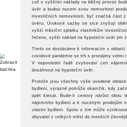
což s vyššími náklady na běžný provoz bude
úvěr a budou nuceni svou nemovitost proda
investičních nemovitostí, byť značná část z
úvěru. Úrokové sazby se sice zvyšují oběm
vyšší měsíční splátku vlastníkům investičn
řečeno, vyšší náklad na hypoteční úvěr jim z
Tímto se dostáváme k informacím v oblasti
covidové pandemie se trh s pronájmy velmi ry
V neposlední řadě zvyšování cen nájemní
dosáhnout na hypoteční úvěr.
Protože jsou všechny výše uvedené oblasti
bydlení, výrazně pomůže okamžik, kdy začn
opět klesat. Bude-li cenový nárůst obou t
nájemního bydlení a k nuceným prodejům nem
vlastní bydlení. Spolu s tím může vznikno
obyvatel z velkých měst do menších (levnějš