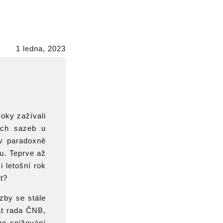
1 ledna, 2023
oky zažívali
ých sazeb u
av paradoxně
u. Teprve až
 letošní rok
t?
zby se stále
at rada ČNB,
ho snižování