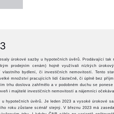
23
lesaly úrokové sazby u hypotečních úvěrů. Prodávající tak r
sokým prodejním cenám) hojně využívali nízkých úrokov
 vlastního bydlení, či investičních nemovitostí. Tento st
elké množství pracujících lidí částečně, či úplně bez příjm
tním trhu doslova zahřmělo a v podobném duchu se ponese i
veň i majitelé investičních nemovitostí a nájemníci očekáva
y u hypotečních úvěrů. Je leden 2023 a vysoké úrokové sa
šního roku zůstane scénář stejný. V březnu 2023 má zased
 úvěrovém trhu. I kdyby ČNB sáhla po variantě opětovné