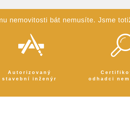
u nemovitosti bát nemusíte. Jsme totiž 
Autorizovaný
Certifik
stavební inženýr
odhadci nem