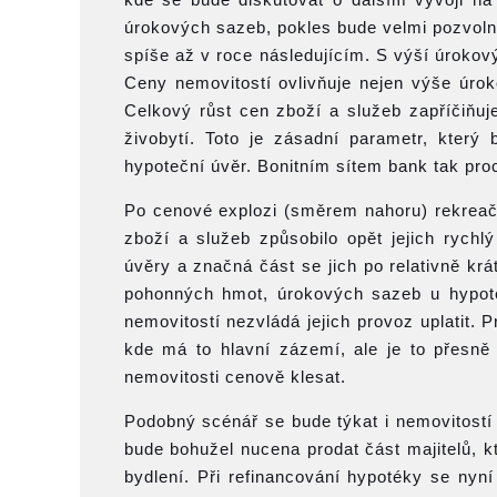
úrokových sazeb, pokles bude velmi pozvolný
spíše až v roce následujícím. S výší úrokový
Ceny nemovitostí ovlivňuje nejen výše úro
Celkový růst cen zboží a služeb zapříčiňu
živobytí. Toto je zásadní parametr, který
hypoteční úvěr. Bonitním sítem bank tak proc
Po cenové explozi (směrem nahoru) rekreač
zboží a služeb způsobilo opět jejich rychl
úvěry a značná část se jich po relativně krá
pohonných hmot, úrokových sazeb u hypoteč
nemovitostí nezvládá jejich provoz uplatit. 
kde má to hlavní zázemí, ale je to přesně
nemovitosti cenově klesat.
Podobný scénář se bude týkat i nemovitostí
bude bohužel nucena prodat část majitelů, kt
bydlení. Při refinancování hypotéky se ny