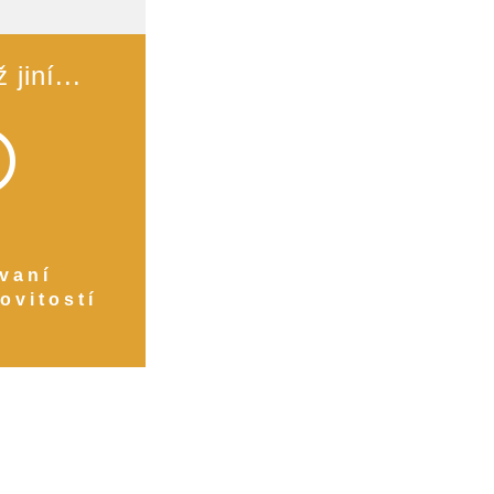
jiní...
ovaní
ovitostí