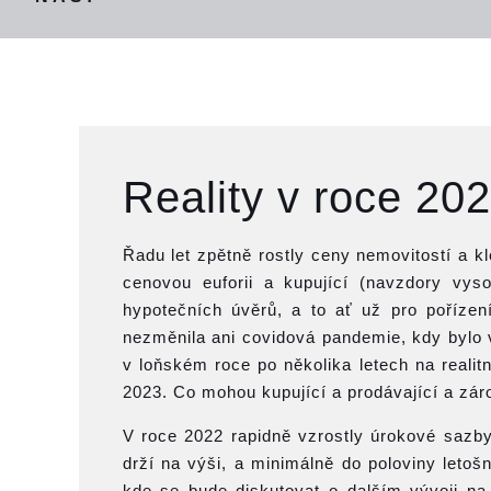
Reality v roce 20
Řadu let zpětně rostly ceny nemovitostí a k
cenovou euforii a kupující (navzdory vy
hypotečních úvěrů, a to ať už pro pořízení
nezměnila ani covidová pandemie, kdy bylo v
v loňském roce po několika letech na reali
2023. Co mohou kupující a prodávající a záro
V roce 2022 rapidně vzrostly úrokové sazb
drží na výši, a minimálně do poloviny leto
kde se bude diskutovat o dalším vývoji na