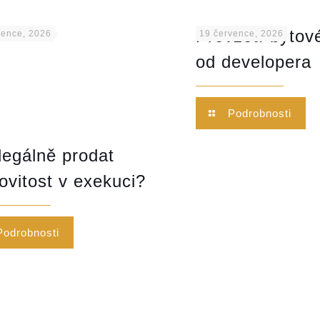
Převzetí byto
vence, 2026
19 července, 2026
od developera
Podrobnosti
legálně prodat
vitost v exekuci?
Podrobnosti