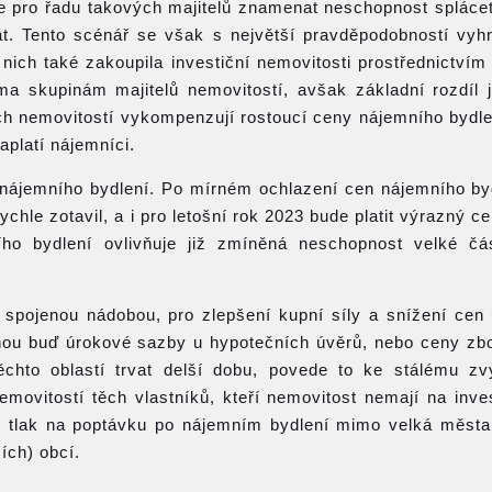
 pro řadu takových majitelů znamenat neschopnost splácet
t. Tento scénář se však s největší pravděpodobností vyh
 nich také zakoupila investiční nemovitosti prostřednictvím
a skupinám majitelů nemovitostí, avšak základní rozdíl 
ích nemovitostí vykompenzují rostoucí ceny nájemního bydle
aplatí nájemníci.
 nájemního bydlení. Po mírném ochlazení cen nájemního by
chle zotavil, a i pro letošní rok 2023 bude platit výrazný c
ho bydlení ovlivňuje již zmíněná neschopnost velké čás
 spojenou nádobou, pro zlepšení kupní síly a snížení cen
ou buď úrokové sazby u hypotečních úvěrů, nebo ceny zbo
ěchto oblastí trvat delší dobu, povede to ke stálému z
ovitostí těch vlastníků, kteří nemovitost nemají na invest
ut tlak na poptávku po nájemním bydlení mimo velká města
ích) obcí.