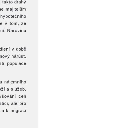
 takto drahý
ne majitelům
 hypotečního
je v tom, že
ní. Narovinu
dlení v době
enový nárůst.
ti populace
 u nájemního
ží a služeb,
vyšování cen
ici, ale pro
 a k migraci