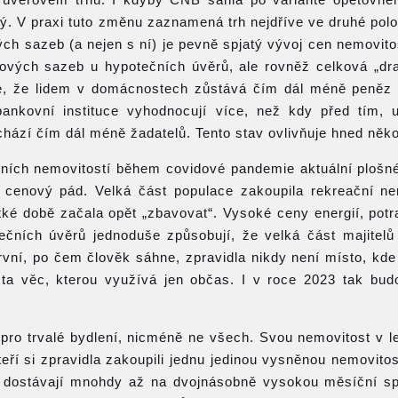
. V praxi tuto změnu zaznamená trh nejdříve ve druhé polov
ch sazeb (a nejen s ní) je pevně spjatý vývoj cen nemovitos
kových sazeb u hypotečních úvěrů, ale rovněž celková „dr
je, že lidem v domácnostech zůstává čím dál méně peněz
 bankovní instituce vyhodnocují více, než kdy před tím, 
hází čím dál méně žadatelů. Tento stav ovlivňuje hned někol
ních nemovitostí během covidové pandemie aktuální plošn
ý cenový pád. Velká část populace zakoupila rekreační ne
tké době začala opět „zbavovat“. Vysoké ceny energií, potr
ních úvěrů jednoduše způsobují, že velká část majitelů
První, po čem člověk sáhne, zpravidla nikdy není místo, kde 
 ta věc, kterou využívá jen občas. I v roce 2023 tak bud
 pro trvalé bydlení, nicméně ne všech. Svou nemovitost v l
eří si zpravidla zakoupili jednu jedinou vysněnou nemovitos
ní dostávají mnohdy až na dvojnásobně vysokou měsíční sp