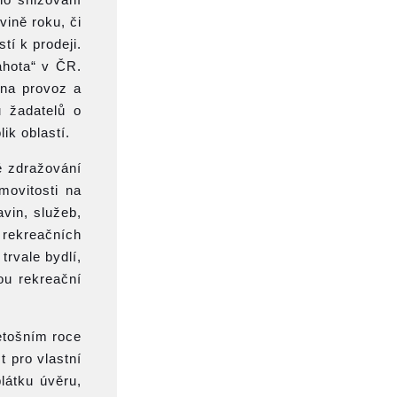
ině roku, či
tí k prodeji.
ahota“ v ČR.
 na provoz a
u žadatelů o
ik oblastí.
é zdražování
movitosti na
avin, služeb,
 rekreačních
trvale bydlí,
ou rekreační
etošním roce
t pro vlastní
látku úvěru,