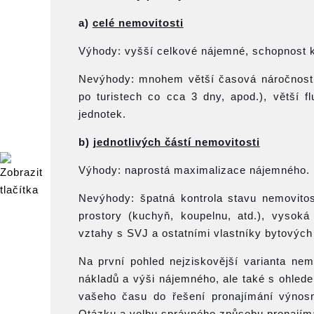
a)
celé nemovitosti
Výhody: vyšší celkové nájemné, schopnost k
Nevýhody: mnohem větší časová náročnost vč
po turistech co cca 3 dny, apod.), větší 
jednotek.
b)
jednotlivých částí nemovitosti
Výhody: naprostá maximalizace nájemného.
Nevýhody: špatná kontrola stavu nemovitos
prostory (kuchyň, koupelnu, atd.), vysoká
vztahy s SVJ a ostatními vlastníky bytových
Na první pohled nejziskovější varianta ne
nákladů a výši nájemného, ale také s ohledem
vašeho času do řešení pronajímání výnosn
Otázku a volbu správného způsobu pronajímán