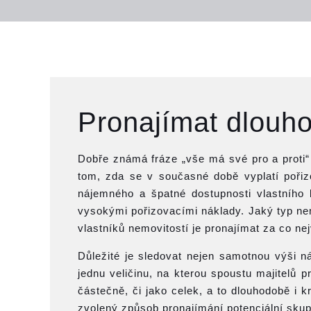
Pronajímat dlouho
Dobře známá fráze „vše má své pro a proti“
tom, zda se v současné době vyplatí poři
nájemného a špatné dostupnosti vlastního 
vysokými pořizovacími náklady. Jaký typ ne
vlastníků nemovitostí je pronajímat za co n
Důležité je sledovat nejen samotnou výši n
jednu veličinu, na kterou spoustu majitelů 
částečně, či jako celek, a to dlouhodobě i 
zvolený způsob pronajímání potenciální skupi