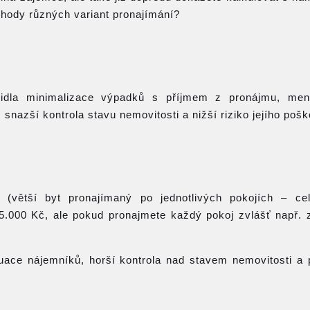
ýhody různých variant pronajímání?
idla minimalizace výpadků s příjmem z pronájmu, menš
snazší kontrola stavu nemovitosti a nižší riziko jejího pošk
 (větší byt pronajímaný po jednotlivých pokojích – ce
5.000 Kč, ale pokud pronajmete každý pokoj zvlášť např. 
uace nájemníků, horší kontrola nad stavem nemovitosti a 