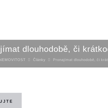
jímat dlouhodobě, či krátk
 NEMOVITOST
Články
Pronajímat dlouhodobě, či krá
UJTE