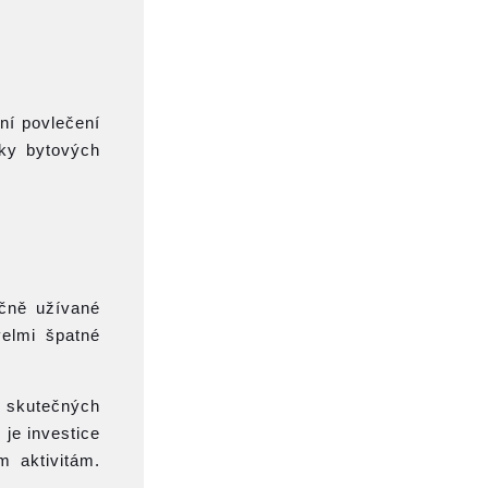
ní povlečení
íky bytových
ečně užívané
velmi špatné
u skutečných
 je investice
m aktivitám.