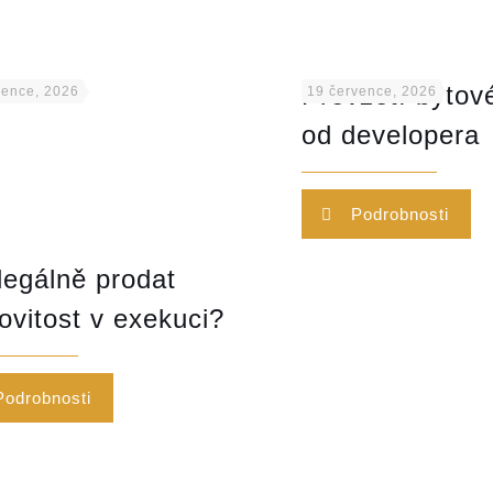
Převzetí byto
vence, 2026
19 července, 2026
od developera
Podrobnosti
legálně prodat
vitost v exekuci?
Podrobnosti