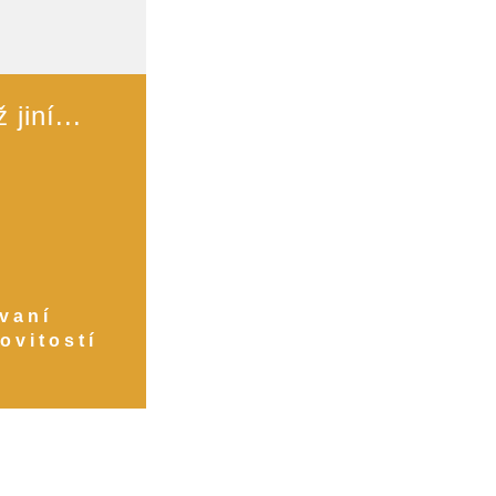
jiní...
ovaní
ovitostí