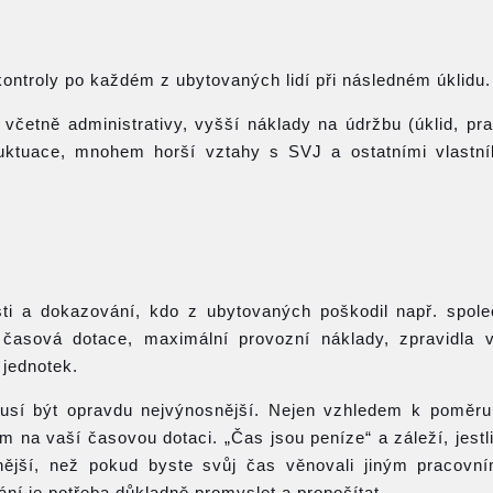
ontroly po každém z ubytovaných lidí při následném úklidu.
etně administrativy, vyšší náklady na údržbu (úklid, pra
fluktuace, mnohem horší vztahy s SVJ a ostatními vlastn
ti a dokazování, kdo z ubytovaných poškodil např. spol
 časová dotace, maximální provozní náklady, zpravidla 
 jednotek.
musí být opravdu nejvýnosnější. Nejen vzhledem k poměr
 na vaší časovou dotaci. „Čas jsou peníze“ a záleží, jestli
ější, než pokud byste svůj čas věnovali jiným pracovní
í je potřeba důkladně promyslet a propočítat.