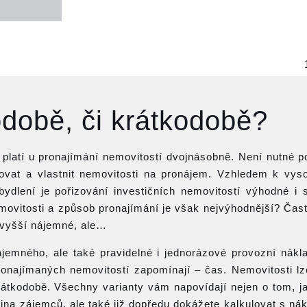
době, či krátkodobě?
 platí u pronajímání nemovitostí dvojnásobně. Není nutné p
zovat a vlastnit nemovitosti na pronájem. Vzhledem k v
bydlení je pořizování investičních nemovitostí výhodné i
movitosti a způsob pronajímání je však nejvýhodnější? Čas
ejvyšší nájemné, ale…
ájemného, ale také pravidelné i jednorázové provozní nákla
pronajímaných nemovitostí zapomínají – čas. Nemovitosti lz
krátkodobě. Všechny varianty vám napovídají nejen o tom, j
na zájemců, ale také již dopředu dokážete kalkulovat s nák