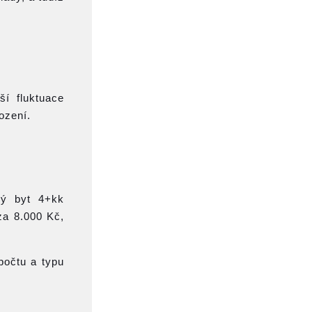
í fluktuace
ození.
lý byt 4+kk
za 8.000 Kč,
počtu a typu