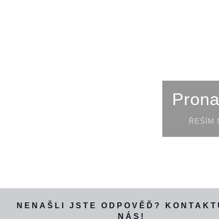
Prona
ŘEŠÍM
NENAŠLI JSTE ODPOVĚĎ? KONTAKT
NÁS!