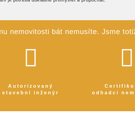
u nemovitosti bát nemusíte. Jsme totiž 
Autorizovaný
Certifik
stavební inženýr
odhadci nem