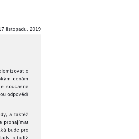
17 listopadu, 2019
olemizovat o
ysokým cenám
 se současně
tou odpovědí
dy, a taktéž
e pronajímat
aká bude pro
lady, a tudíž