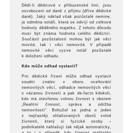
Dědí-li dědicové v příbuzenské linii, jsou
osvobozeni od daně z příjmu (dříve dědické
daně). Jaký náklad však pozůstalé nemine,
je odměna notáři, která se odvíjí od celkové
hodnoty děděného majetku. Z tohoto důvodu
musí být známa hodnota celého dědictví.
Součástí pozůstalosti mohou být jak věci
movité, tak i věci nemovité. V případě
nemovité věci vyzve notář pozůstalé
k doložení odhadu.
Kdo může odhad vystavit?
Pro dědické řízení může odhad vystavit
soudní znalec v oboru oceňování
nemovitých věcí, odhadce nemovitých věcí
s vázanou živností a pak de-facto kdokoli,
kdo má otevřenou volnou živnost s oborem
„Realitní činnost, správa a údržba
nemovitostí“. Bohužel se jedná o jeden
z nejčastěji ohlašovaných oborů volné
živnosti, který si fyzické osoby –
podnikatelé nahlašují tak nějak automaticky,
a to i v případě, kdy činnost realitního