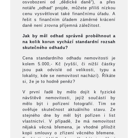
osvobozeni od „dědické daně“), a přes
notáře „odhad“ projde, můžete příliš nízkou
cenu vysvětlovat také finančnímu úřadu. A
řešit s finančním úřadem záměrné krácení
daně není zrovna příjemná záležitost.
Jak by měl odhad správně proběhnout a
na kolik korun vychází standardní rozsah
skutečného odhadu?
Cena standardního odhadu nemovitosti je
kolem 5.000,- Kč (vyšší, či nižší částky
jsou pak odvislé od velikosti, typu a
lokality, kde se nemovitost nachází). Říkáte
si, že je to hodně peněz?
V první řadě by mělo dojít k fyzické
návštěvě nemovitosti, jejíž součástí by
mělo být i pořízení fotografií. Tím se
ověřuje skutečnost aktuálního stavu. Ze
stejného dne by měl být pořízen i list
vlastnictví. V případě, že má nemovitost
nějaká věcná břemena, je vhodné přiložit
kopii smlouvy o zřízení věcného břemene.