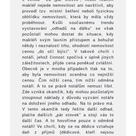
makléř nejede nemovitost ani navštívit, aby
provedl tzv. místní šetření neboli fyzickou
obhlídku nemovitosti, která by měla vždy
proběhnout. Kvůli současnému trendu
vystavování „odhadů na dálku“ se však
pozůstalí mohou dostat do situace, kdy
makléři svým laxním přístupem a bohužel
někdy i neznalostí trhu, ohodnotí nemovitost
cenou „do očí bijící“. V takové chvíli i
notáři, jehož činnost spočívá v úplně jiných
záležitostech, přijde cena poněkud zvláštní.
Obecně je v mnoha případech tlak na to,
aby byla nemovitost oceněna co nejnižší
cenou. Čím nižší cena, tím nižší odměna
notáři. A to se právě notářům nemusí líbit.
Zde vzniká okamžik, kdy mohou pozůstalým
stoupnout náklady z důvodu vyzvání notáře
na doložení jiného odhadu. Na to právo má.
V tento okamžik tedy řešíte další odhad,
platíte dalších „pár stovek“ a stojí vás to
další čas. A to hovoříme pouze o odměně
notáři! Ve chvíli, kdy se na dědice vztahuje
daň z příjmů (dědicové, kteří nejsou