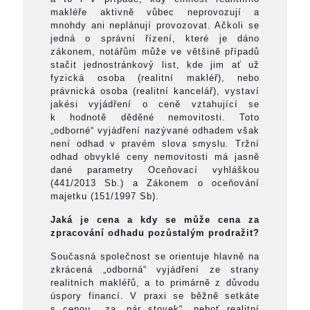
makléře aktivně vůbec neprovozují a
mnohdy ani neplánují provozovat. Ačkoli se
jedná o správní řízení, které je dáno
zákonem, notářům může ve většině případů
stačit jednostránkový list, kde jim ať už
fyzická osoba (realitní makléř), nebo
právnická osoba (realitní kancelář), vystaví
jakési vyjádření o ceně vztahující se
k hodnotě děděné nemovitosti. Toto
„odborné“ vyjádření nazývané odhadem však
není odhad v pravém slova smyslu. Tržní
odhad obvyklé ceny nemovitosti má jasně
dané parametry Oceňovací vyhláškou
(441/2013 Sb.) a Zákonem o oceňování
majetku (151/1997 Sb).
Jaká je cena a kdy se může cena za
zpracování odhadu pozůstalým prodražit?
Současná společnost se orientuje hlavně na
zkrácená „odborná“ vyjádření ze strany
realitních makléřů, a to primárně z důvodu
úspory financí. V praxi se běžně setkáte
s cenou za „pár stovek“, neboť realitní