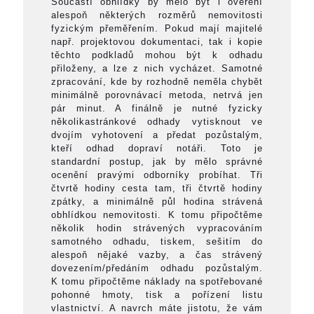
Součástí obhlídky by mělo být i ověření
alespoň některých rozměrů nemovitosti
fyzickým přeměřením. Pokud mají majitelé
např. projektovou dokumentaci, tak i kopie
těchto podkladů mohou být k odhadu
přiloženy, a lze z nich vycházet. Samotné
zpracování, kde by rozhodně neměla chybět
minimálně porovnávací metoda, netrvá jen
pár minut. A finálně je nutné fyzicky
několikastránkové odhady vytisknout ve
dvojím vyhotovení a předat pozůstalým,
kteří odhad dopraví notáři. Toto je
standardní postup, jak by mělo správné
ocenění pravými odborníky probíhat. Tři
čtvrtě hodiny cesta tam, tři čtvrtě hodiny
zpátky, a minimálně půl hodina strávená
obhlídkou nemovitosti. K tomu připočtěme
několik hodin strávených vypracováním
samotného odhadu, tiskem, sešitím do
alespoň nějaké vazby, a čas strávený
dovezením/předáním odhadu pozůstalým.
K tomu připočtěme náklady na spotřebované
pohonné hmoty, tisk a pořízení listu
vlastnictví. A navrch máte jistotu, že vám