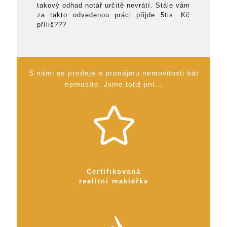
takový odhad notář určitě nevrátí. Stále vám
za takto odvedenou práci přijde 5tis. Kč
příliš???
S námi se prodeje a pronájmu nemovitosti bát
nemusíte. Jsme totiž jiní...
Certifikovaná
realitní makléřka