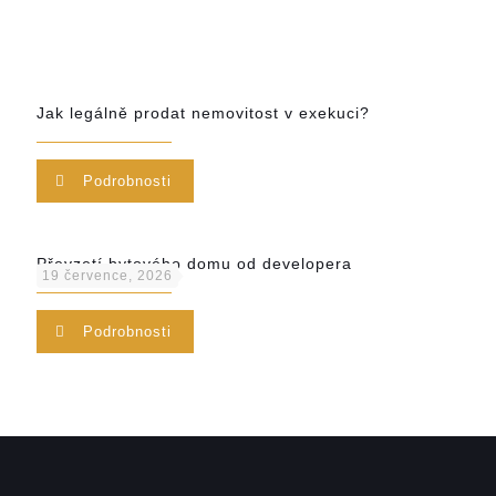
Jak legálně prodat nemovitost v exekuci?
Podrobnosti
Převzetí bytového domu od developera
19 července, 2026
Podrobnosti