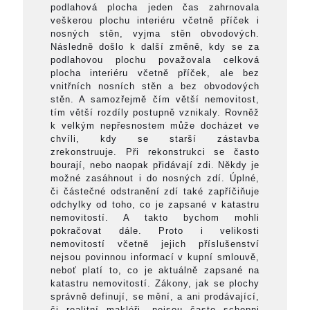
podlahová plocha jeden čas zahrnovala
veškerou plochu interiéru včetně příček i
nosných stěn, vyjma stěn obvodových.
Následně došlo k další změně, kdy se za
podlahovou plochu považovala celková
plocha interiéru včetně příček, ale bez
vnitřních nosních stěn a bez obvodových
stěn. A samozřejmě čím větší nemovitost,
tím větší rozdíly postupně vznikaly. Rovněž
k velkým nepřesnostem může docházet ve
chvíli, kdy se starší zástavba
zrekonstruuje. Při rekonstrukci se často
bourají, nebo naopak přidávají zdi. Někdy je
možné zasáhnout i do nosných zdí. Úplné,
či částečné odstranění zdí také zapříčiňuje
odchylky od toho, co je zapsané v katastru
nemovitostí. A takto bychom mohli
pokračovat dále. Proto i velikosti
nemovitostí včetně jejich příslušenství
nejsou povinnou informací v kupní smlouvě,
neboť platí to, co je aktuálně zapsané na
katastru nemovitostí. Zákony, jak se plochy
správně definují, se mění, a ani prodávající,
či realitní makléři, nejsou často schopni