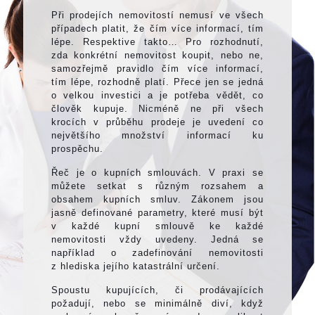
Při prodejích nemovitostí nemusí ve všech
případech platit, že čím více informací, tím
lépe. Respektive takto… Pro rozhodnutí,
zda konkrétní nemovitost koupit, nebo ne,
samozřejmě pravidlo čím více informací,
tím lépe, rozhodně platí. Přece jen se jedná
o velkou investici a je potřeba vědět, co
člověk kupuje. Nicméně ne při všech
krocích v průběhu prodeje je uvedení co
největšího množství informací ku
prospěchu.
Řeč je o kupních smlouvách. V praxi se
můžete setkat s různým rozsahem a
obsahem kupních smluv. Zákonem jsou
jasně definované parametry, které musí být
v každé kupní smlouvě ke každé
nemovitosti vždy uvedeny. Jedná se
například o zadefinování nemovitosti
z hlediska jejího katastrální určení.
Spoustu kupujících, či prodávajících
požadují, nebo se minimálně diví, když