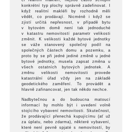
konkrétní typ plochy správně zadefinovat. I
když realitní makléři by rozhodně měli
vědět, co prodávají. Nicméně i když se
zjistí určitá nepřesnost, v případě bytu
v bytovém domě není tak jednoduché
v katastru nemovitostí parametr velikosti
změnit. K velikosti každé bytové jednotky
se váže stanovený společný podíl na
společných částech domu a pozemku, a
proto by se při jedné jediné změně u jedné
bytové jednotky, musela zapsat změna u
všech ostatních bytových jednotek. A
změnu velikosti nemovitosti provede
katastrální úřad vždy jen na základě
geodetického zaměření. To provádět a
hlavně zafinancovat, jen tak někdo nechce.
Nadbytečnou a do budoucna matoucí
informací by mohlo být i uvedení volně
stojícího vybavení nemovitosti. Skutečnost,
že prodávající přenechá kupujícímu (ať už
za úplatu, nebo zdarma), některé vybavení,
které není pevně spjaté s nemovitostí, by