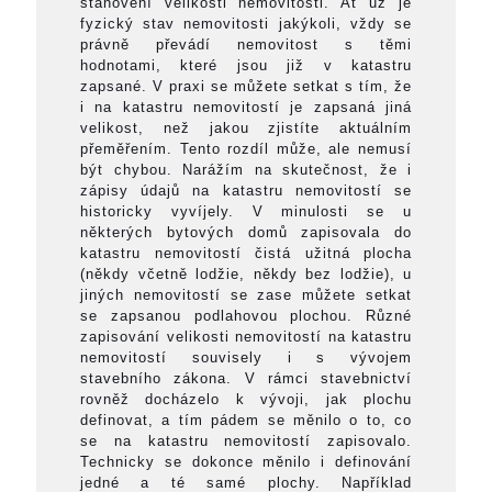
stanovení velikosti nemovitosti. Ať už je
fyzický stav nemovitosti jakýkoli, vždy se
právně převádí nemovitost s těmi
hodnotami, které jsou již v katastru
zapsané. V praxi se můžete setkat s tím, že
i na katastru nemovitostí je zapsaná jiná
velikost, než jakou zjistíte aktuálním
přeměřením. Tento rozdíl může, ale nemusí
být chybou. Narážím na skutečnost, že i
zápisy údajů na katastru nemovitostí se
historicky vyvíjely. V minulosti se u
některých bytových domů zapisovala do
katastru nemovitostí čistá užitná plocha
(někdy včetně lodžie, někdy bez lodžie), u
jiných nemovitostí se zase můžete setkat
se zapsanou podlahovou plochou. Různé
zapisování velikosti nemovitostí na katastru
nemovitostí souvisely i s vývojem
stavebního zákona. V rámci stavebnictví
rovněž docházelo k vývoji, jak plochu
definovat, a tím pádem se měnilo o to, co
se na katastru nemovitostí zapisovalo.
Technicky se dokonce měnilo i definování
jedné a té samé plochy. Například