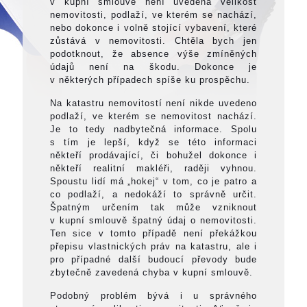
v kupní smlouvě není uvedena velikost
nemovitosti, podlaží, ve kterém se nachází,
nebo dokonce i volně stojící vybavení, které
zůstává v nemovitosti. Chtěla bych jen
podotknout, že absence výše zmíněných
údajů není na škodu. Dokonce je
v některých případech spíše ku prospěchu.
Na katastru nemovitostí není nikde uvedeno
podlaží, ve kterém se nemovitost nachází.
Je to tedy nadbytečná informace. Spolu
s tím je lepší, když se této informaci
někteří prodávající, či bohužel dokonce i
někteří realitní makléři, raději vyhnou.
Spoustu lidí má „hokej“ v tom, co je patro a
co podlaží, a nedokáží to správně určit.
Špatným určením tak může vzniknout
v kupní smlouvě špatný údaj o nemovitosti.
Ten sice v tomto případě není překážkou
přepisu vlastnických práv na katastru, ale i
pro případné další budoucí převody bude
zbytečně zavedená chyba v kupní smlouvě.
Podobný problém bývá i u správného