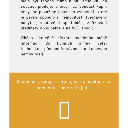
měla být řešena mimo kupní smlouvu. Za
součást prodeje, a tedy i za součást kupní
ceny, se považuje pouze to vybavení, které
je pevně spojeno s nemovitostí (vestavěný
nábytek, vestavěné spotřebiče, zařizovací
předměty v koupelně a na WC, apod.).
Občas skutečně získáte uvedením méně
informací do kupních smluv větší
technickou přesnost/správnost o kupované
nemovitosti.
S námi se prodeje a pronájmu nemovitosti bát
nemusíte. Jsme totiž jiní...