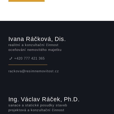
Ivana Ráčková, Dis.
realitní a konzultační činnost
oceňování nemovitého majetku
+420 777 421 365
rackova@resimnemovitost.cz
Ing. Václav Ráček, Ph.D.
sanace a statické posudky staveb
projektová a konzultační činnost