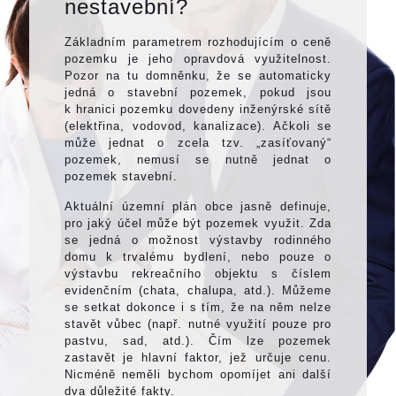
nestavební?
Základním parametrem rozhodujícím o ceně
pozemku je jeho opravdová využitelnost.
Pozor na tu domněnku, že se automaticky
jedná o stavební pozemek, pokud jsou
k hranici pozemku dovedeny inženýrské sítě
(elektřina, vodovod, kanalizace). Ačkoli se
může jednat o zcela tzv. „zasíťovaný“
pozemek, nemusí se nutně jednat o
pozemek stavební.
Aktuální územní plán obce jasně definuje,
pro jaký účel může být pozemek využit. Zda
se jedná o možnost výstavby rodinného
domu k trvalému bydlení, nebo pouze o
výstavbu rekreačního objektu s číslem
evidenčním (chata, chalupa, atd.). Můžeme
se setkat dokonce i s tím, že na něm nelze
stavět vůbec (např. nutné využití pouze pro
pastvu, sad, atd.). Čím lze pozemek
zastavět je hlavní faktor, jež určuje cenu.
Nicméně neměli bychom opomíjet ani další
dva důležité fakty.