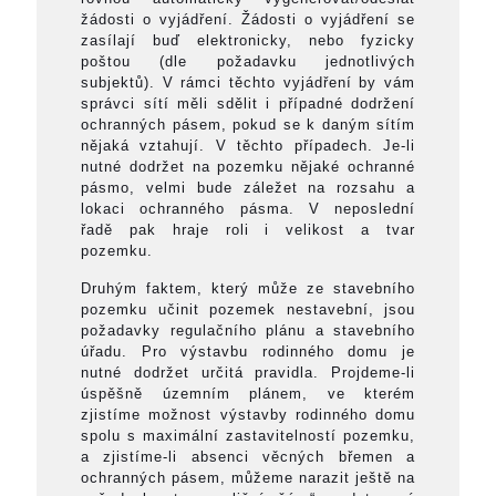
žádosti o vyjádření. Žádosti o vyjádření se
zasílají buď elektronicky, nebo fyzicky
poštou (dle požadavku jednotlivých
subjektů). V rámci těchto vyjádření by vám
správci sítí měli sdělit i případné dodržení
ochranných pásem, pokud se k daným sítím
nějaká vztahují. V těchto případech. Je-li
nutné dodržet na pozemku nějaké ochranné
pásmo, velmi bude záležet na rozsahu a
lokaci ochranného pásma. V neposlední
řadě pak hraje roli i velikost a tvar
pozemku.
Druhým faktem, který může ze stavebního
pozemku učinit pozemek nestavební, jsou
požadavky regulačního plánu a stavebního
úřadu. Pro výstavbu rodinného domu je
nutné dodržet určitá pravidla. Projdeme-li
úspěšně územním plánem, ve kterém
zjistíme možnost výstavby rodinného domu
spolu s maximální zastavitelností pozemku,
a zjistíme-li absenci věcných břemen a
ochranných pásem, můžeme narazit ještě na