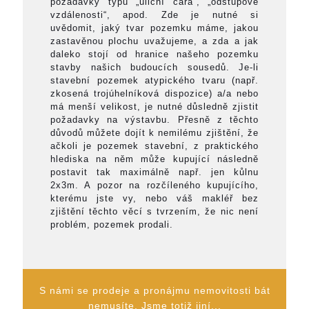
požadavky typu „uliční čára“, „odstupové
vzdálenosti“, apod. Zde je nutné si
uvědomit, jaký tvar pozemku máme, jakou
zastavěnou plochu uvažujeme, a zda a jak
daleko stojí od hranice našeho pozemku
stavby našich budoucích sousedů. Je-li
stavební pozemek atypického tvaru (např.
zkosená trojúhelníková dispozice) a/a nebo
má menší velikost, je nutné důsledně zjistit
požadavky na výstavbu. Přesně z těchto
důvodů můžete dojít k nemilému zjištění, že
ačkoli je pozemek stavební, z praktického
hlediska na něm může kupující následně
postavit tak maximálně např. jen kůlnu
2x3m. A pozor na rozčíleného kupujícího,
kterému jste vy, nebo váš makléř bez
zjištění těchto věcí s tvrzením, že nic není
problém, pozemek prodali.
S námi se prodeje a pronájmu nemovitosti bát
nemusíte. Jsme totiž jiní...