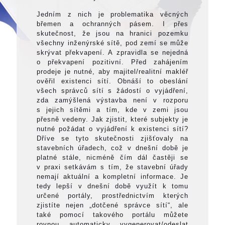
Jedním z nich je problematika věcných
břemen a ochranných pásem. I přes
skutečnost, že jsou na hranici pozemku
všechny inženýrské sítě, pod zemí se může
skrývat překvapení. A zpravidla se nejedná
o překvapení pozitivní. Před zahájením
prodeje je nutné, aby majitel/realitní makléř
ověřil existenci sítí. Obnáší to obeslání
všech správců sítí s žádostí o vyjádření,
zda zamýšlená výstavba není v rozporu
s jejich sítěmi a tím, kde v zemi jsou
přesně vedeny. Jak zjistit, které subjekty je
nutné požádat o vyjádření k existenci sítí?
Dříve se tyto skutečnosti zjišťovaly na
stavebních úřadech, což v dnešní době je
platné stále, nicméně čím dál častěji se
v praxi setkávám s tím, že stavební úřady
nemají aktuální a kompletní informace. Je
tedy lepší v dnešní době využít k tomu
určené portály, prostřednictvím kterých
zjistíte nejen „dotčené správce sítí“, ale
také pomocí takového portálu můžete
rovnou automaticky vygenerovat/odeslat