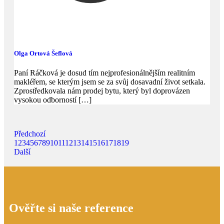
Olga Ortová Šeflová
Paní Ráčková je dosud tím nejprofesionálnějším realitním
makléřem, se kterým jsem se za svůj dosavadní život setkala.
Zprostředkovala nám prodej bytu, který byl doprovázen
vysokou odborností
[…]
Předchozí
1
2
3
4
5
6
7
8
9
10
11
12
13
14
15
16
17
18
19
Další
Ověřte si naše reference