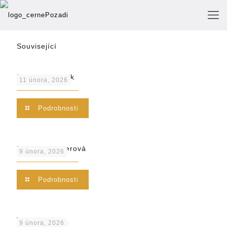
Související
Dominik Dvořák
11 února, 2026
Podrobnosti
Brigita Wiesnerová
9 února, 2026
Podrobnosti
Vojtěch Párys
9 února, 2026