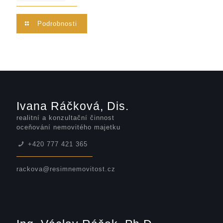
Podrobnosti
Ivana Ráčková, Dis.
realitní a konzultační činnost
oceňování nemovitého majetku
+420 777 421 365
rackova@resimnemovitost.cz