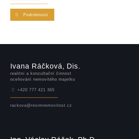
Podrobnosti
Ivana Ráčková, Dis.
realitní a konzultační činnost
oceňování nemovitého majetku
+420 777 421 365
rackova@resimnemovitost.cz