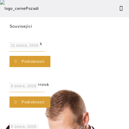
Související
Dominik Dvořák
11 února, 2026
Podrobnosti
Brigita Wiesnerová
9 února, 2026
Podrobnosti
Vojtěch Párys
9 února, 2026