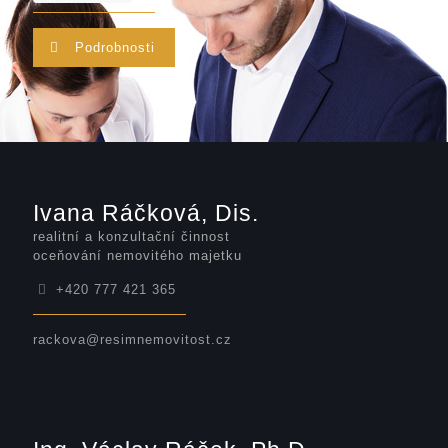
Podrobnosti
Ivana Ráčková, Dis.
realitní a konzultační činnost
oceňování nemovitého majetku
+420 777 421 365
rackova@resimnemovitost.cz