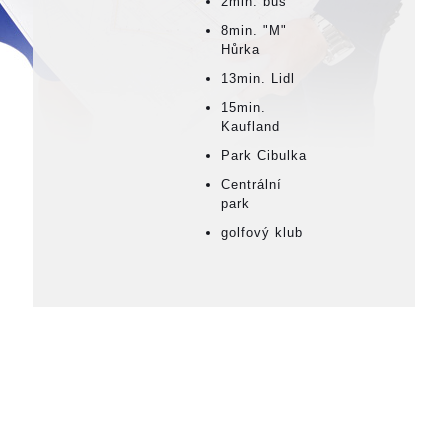
2min. bus
8min. "M"
Hůrka
13min. Lidl
15min.
Kaufland
Park Cibulka
Centrální
park
golfový klub