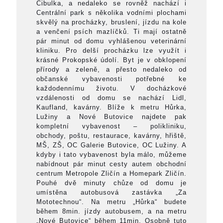
Cibulka, a nedaleko se rovněž nachází i
Centrální park s několika vodními plochami
skvělý na procházky, bruslení, jízdu na kole
a venčení psích mazlíčků. Ti mají ostatně
pár minut od domu vyhlášenou veterinární
kliniku. Pro delší procházku lze využít i
krásné Prokopské údolí. Byt je v obklopení
přírody a zeleně, a přesto nedaleko od
občanské vybavenosti potřebné ke
každodennímu životu. V docházkové
vzdálenosti od domu se nachází Lidl,
Kaufland, kavárny. Blíže k metru Hůrka,
Lužiny a Nové Butovice najdete pak
kompletní vybavenost – polikliniku,
obchody, poštu, restaurace, kavárny, hřiště,
MŠ, ZŠ, OC Galerie Butovice, OC Lužiny. A
kdyby i tato vybavenost byla málo, můžeme
nabídnout pár minut cesty autem obchodní
centrum Metropole Zličín a Homepark Zličín.
Pouhé dvě minuty chůze od domu je
umístěna autobusová zastávka „Za
Mototechnou“. Na metru „Hůrka“ budete
během 8min. jízdy autobusem, a na metru
„Nové Butovice“ během 11min. Osobně tuto