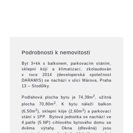
Podrobnosti k nemovitosti
Byt 3+kk s balkonem, parkovacím stáním,
sklepní kójí a klimatizací, zkolaudován
v roce 2014 (developerská společnost
DARAMIS) se nachází v ulici Márova, Praha
13 – Stodůlky.
2
Podlahová plocha bytu je 74,39m
, užitná
2
plocha 70,80m
. K bytu náleží balkon
2
2
(6,50m
), sklepní kóje (2,60m
) a parkovací
stání v 1PP. Bytová jednotka se nachází ve
4.patře (5.NP) cihlového bytového domu se
dvěma výtahy. Okna (dřevěná) jsou