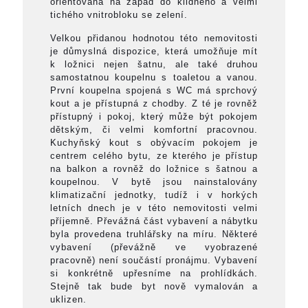
orientována na západ do klidného a velmi
tichého vnitrobloku se zelení.
Velkou přidanou hodnotou této nemovitosti
je důmyslná dispozice, která umožňuje mít
k ložnici nejen šatnu, ale také druhou
samostatnou koupelnu s toaletou a vanou.
První koupelna spojená s WC má sprchový
kout a je přístupná z chodby. Z té je rovněž
přístupný i pokoj, který může být pokojem
dětským, či velmi komfortní pracovnou.
Kuchyňský kout s obývacím pokojem je
centrem celého bytu, ze kterého je přístup
na balkon a rovněž do ložnice s šatnou a
koupelnou. V bytě jsou nainstalovány
klimatizační jednotky, tudíž i v horkých
letních dnech je v této nemovitosti velmi
příjemně. Převážná část vybavení a nábytku
byla provedena truhlářsky na míru. Některé
vybavení (převážně ve vyobrazené
pracovně) není součástí pronájmu. Vybavení
si konkrétně upřesníme na prohlídkách.
Stejně tak bude byt nově vymalován a
uklizen.