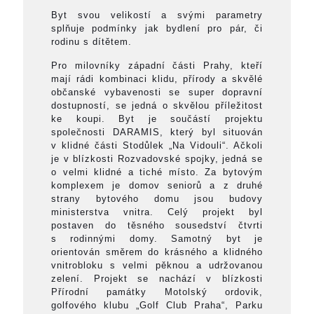
Byt svou velikostí a svými parametry
splňuje podmínky jak bydlení pro pár, či
rodinu s dítětem.
Pro milovníky západní části Prahy, kteří
mají rádi kombinaci klidu, přírody a skvělé
občanské vybavenosti se super dopravní
dostupností, se jedná o skvělou příležitost
ke koupi. Byt je součástí projektu
společnosti DARAMIS, který byl situován
v klidné části Stodůlek „Na Vidouli“. Ačkoli
je v blízkosti Rozvadovské spojky, jedná se
o velmi klidné a tiché místo. Za bytovým
komplexem je domov seniorů a z druhé
strany bytového domu jsou budovy
ministerstva vnitra. Celý projekt byl
postaven do těsného sousedství čtvrti
s rodinnými domy. Samotný byt je
orientován směrem do krásného a klidného
vnitrobloku s velmi pěknou a udržovanou
zelení. Projekt se nachází v blízkosti
Přírodní památky Motolský ordovik,
golfového klubu „Golf Club Praha“, Parku