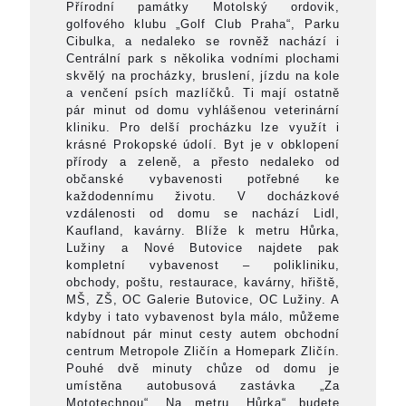
Přírodní památky Motolský ordovik,
golfového klubu „Golf Club Praha“, Parku
Cibulka, a nedaleko se rovněž nachází i
Centrální park s několika vodními plochami
skvělý na procházky, bruslení, jízdu na kole
a venčení psích mazlíčků. Ti mají ostatně
pár minut od domu vyhlášenou veterinární
kliniku. Pro delší procházku lze využít i
krásné Prokopské údolí. Byt je v obklopení
přírody a zeleně, a přesto nedaleko od
občanské vybavenosti potřebné ke
každodennímu životu. V docházkové
vzdálenosti od domu se nachází Lidl,
Kaufland, kavárny. Blíže k metru Hůrka,
Lužiny a Nové Butovice najdete pak
kompletní vybavenost – polikliniku,
obchody, poštu, restaurace, kavárny, hřiště,
MŠ, ZŠ, OC Galerie Butovice, OC Lužiny. A
kdyby i tato vybavenost byla málo, můžeme
nabídnout pár minut cesty autem obchodní
centrum Metropole Zličín a Homepark Zličín.
Pouhé dvě minuty chůze od domu je
umístěna autobusová zastávka „Za
Mototechnou“. Na metru „Hůrka“ budete