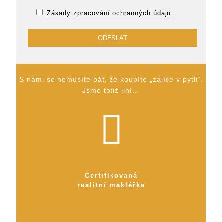
Zásady zpracování ochranných údajů
S námi se nemusíte bát, že koupíte „zajíce v pytli“.
Jsme totiž jiní…
Certifikovaná
realitní makléřka