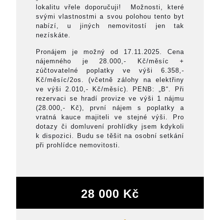
lokalitu vřele doporučuji! Možnosti, které
svými vlastnostmi a svou polohou tento byt
nabízí, u jiných nemovitostí jen tak
nezískáte.
Pronájem je možný od 17.11.2025. Cena
nájemného je 28.000,- Kč/měsíc +
zúčtovatelné poplatky ve výši 6.358,-
Kč/měsíc/2os. (včetně zálohy na elektřiny
ve výši 2.010,- Kč/měsíc). PENB: „B“. Při
rezervaci se hradí provize ve výši 1 nájmu
(28.000,- Kč), první nájem s poplatky a
vratná kauce majiteli ve stejné výši. Pro
dotazy či domluvení prohlídky jsem kdykoli
k dispozici. Budu se těšit na osobní setkání
při prohlídce nemovitosti.
28 000 Kč