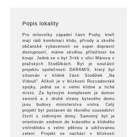
Popis lokality
Pro milovníky západní části Prahy, kteří
mají rádi kombinaci klidu, přírody a skvělé
občanské vybavenosti se super dopravní
dostupností, máme skvělou příležitost ke
koupi. Jedná se o byt 3+kk v ulici Márova v
pražských Stodůlkách. Byt je součástí
projektu společnosti DARAMIS, který byl
situován v klidné části Stodůlek „Na
Vidouli“. Ačkoli je v blízkosti Rozvadovské
spojky, jedná se o velmi klidné a tiché
místo. Za bytovým komplexem je domov
seniorů a z druhé strany bytového domu
jsou budovy ministerstva vnitra. Celý
projekt byl postaven do těsného sousedství
čtvrti s rodinnými domy. Samotný byt je
orientován směrem do krásného a klidného
vnitrobloku s velmi pěknou a udržovanou
zelení. Projekt se nachází v blízkosti