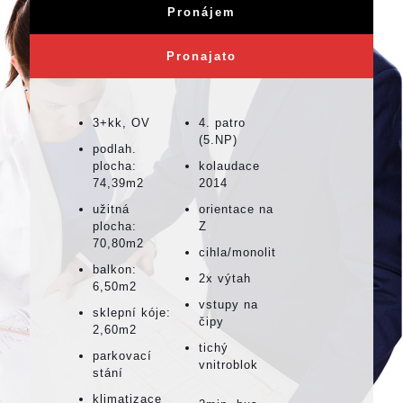
Pronájem
Pronajato
3+kk, OV
4. patro
(5.NP)
podlah.
plocha:
kolaudace
74,39m2
2014
užitná
orientace na
plocha:
Z
70,80m2
cihla/monolit
balkon:
2x výtah
6,50m2
vstupy na
sklepní kóje:
čipy
2,60m2
tichý
parkovací
vnitroblok
stání
klimatizace