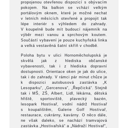
propojenou otevřenou dispozicí s obývacím
pokojem. Na balkon se vchází velkým
portálovým oknem, které je možné nechat
v letních měsících otevřené a propojit tak
lépe interiér s výhledem do zahrady.
V koupelně bude mít budoucí nájemník na
výběr mezi vanou a sprchovým koutem.
Součástí vybavení je pouze kuchyňská linka
a velká vestavěná šatní skříň v chodbě.
Poloha bytu v ulici Hornoměcholupská je
skvělá jak z hlediska občanské
vybavenosti, tak i z hlediska dopravní
dostupnosti. Orientace oken je jak do ulice,
tak i do zahrady. V rámci pár minut chůze je
k dispozici autobusová zastávka „K
Lesoparku“, „Gercenova“, „Řepčická“. Stejně
tak i MŠ, ZŠ, Albert, Lidl, lékárna, dětská
hřiště, sportoviště, plavecký bazén,
lesopark Hostivař, vodní nádrž Hostivař
s koupalištěm, Galerie Golf Hostivař,
restaurace, cukrárny, kavárny. O něco dále,
ne však daleko, se nachází tramvajová
zastávka „Hostivařská“ a „Nádraží Hostivař“,