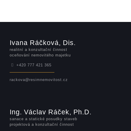
Ivana Ráčková, Dis.
realitní a konzultační činnost
oceňování nemovitého majetku
+420 777 421 365
rackova@resimnemovitost.cz
Ing. Václav Ráček, Ph.D.
sanace a statické posudky staveb
projektová a konzultační činnost