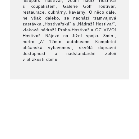
lesopark Hostivař, vodní nádrž Hostivař
s koupalištěm, Galerie Golf Hostivař,
restaurace, cukrárny, kavárny. O něco dále,
ne však daleko, se nachází tramvajová
zastávka „Hostivařská“ a „Nádraží Hostivař“,
vlakové nádraží Praha-Hostivař a OC VIVO!
Hostivař. Nájezd na Jižní spojku 8min.,
metro „A“ 12min. autobusem. Kompletní
občanská vybavenost, skvělá dopravní
dostupnost a nadstandardní zeleň
v blízkosti domu.