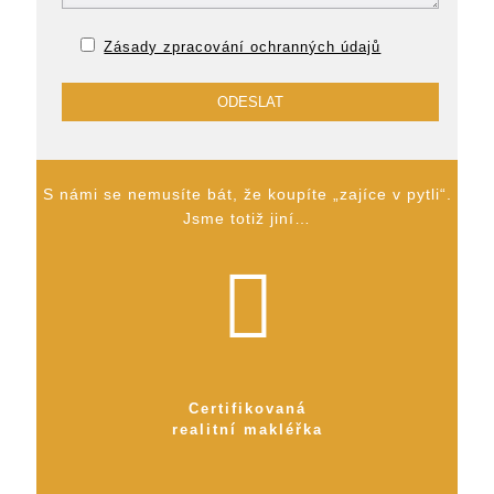
Zásady zpracování ochranných údajů
S námi se nemusíte bát, že koupíte „zajíce v pytli“.
Jsme totiž jiní…
Certifikovaná
realitní makléřka