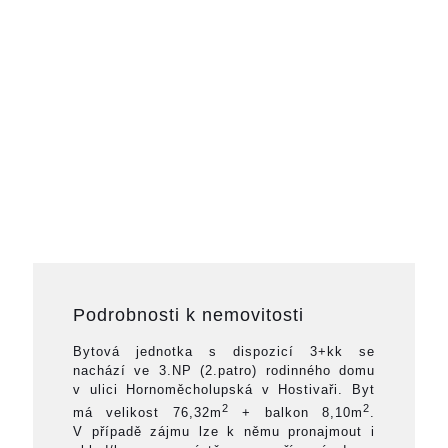
Podrobnosti k nemovitosti
Bytová jednotka s dispozicí 3+kk se
nachází ve 3.NP (2.patro) rodinného domu
v ulici Hornoměcholupská v Hostivaři. Byt
2
2
má velikost 76,32m
+ balkon 8,10m
.
V případě zájmu lze k němu pronajmout i