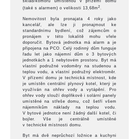
sklad/komoru umístěnou v přízemí domu
2
(také s alarmem) o velikosti 13,68m
.
Nemovitost byla pronajata 4 roky jako
kancelář, ale lze ji pronajmout ke
standardnímu bydlení, což zájemcům o
pronájem v této lokalitě mohu vřele
doporučit. Bytová jednotka má alarm a je
připojena na PCO. Celý rodinný dům funguje
řadu let jako nájemní dům o 3 bytových
jednotkách a 1 nebytovém prostoru. Byt má
vlastní podružné vodoměry na studenou a
teplou vodu, a vlastní podružný elektroměr.
V přízemí domu je technická místnost, kde
je umístěn centrální plynový kotel, který je
využíván na ohřev vody a vytápění. Pro
ohřev vody slouží doplňkově i solární panely
umístěné na střeše domu, což šetří všem
nájemníkům náklady na teplou vodu.
V bytové jednotce není žádný další kotel, či
bojler. Vše je centrálně umístěné
v technické místnosti domu.
Byt má dvě neprůchozí ložnice a kuchyni