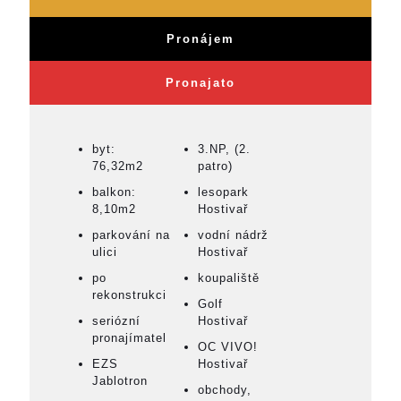
Pronájem
Pronajato
byt:
3.NP, (2.
76,32m2
patro)
balkon:
lesopark
8,10m2
Hostivař
parkování na
vodní nádrž
ulici
Hostivař
po
koupaliště
rekonstrukci
Golf
seriózní
Hostivař
pronajímatel
OC VIVO!
EZS
Hostivař
Jablotron
obchody,