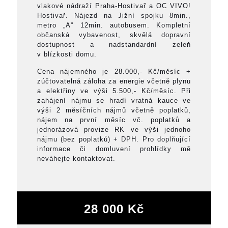
vlakové nádraží Praha-Hostivař a OC VIVO!
Hostivař. Nájezd na Jižní spojku 8min.,
metro „A“ 12min. autobusem. Kompletní
občanská vybavenost, skvělá dopravní
dostupnost a nadstandardní zeleň
v blízkosti domu.
Cena nájemného je 28.000,- Kč/měsíc +
zúčtovatelná záloha za energie včetně plynu
a elektřiny ve výši 5.500,- Kč/měsíc. Při
zahájení nájmu se hradí vratná kauce ve
výši 2 měsíčních nájmů včetně poplatků,
nájem na první měsíc vč. poplatků a
jednorázová provize RK ve výši jednoho
nájmu (bez poplatků) + DPH. Pro doplňující
informace či domluvení prohlídky mě
neváhejte kontaktovat.
28 000 Kč