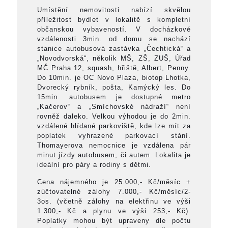
Umístění nemovitosti nabízí skvělou
příležitost bydlet v lokalitě s kompletní
občanskou vybaveností. V docházkové
vzdálenosti 3min. od domu se nachází
stanice autobusová zastávka „Čechtická“ a
„Novodvorská“, několik MŠ, ZŠ, ZUŠ, Úřad
MČ Praha 12, squash, hřiště, Albert, Penny.
Do 10min. je OC Novo Plaza, biotop Lhotka,
Dvorecký rybník, pošta, Kamýcký les. Do
15min. autobusem je dostupné metro
„Kačerov“ a „Smíchovské nádraží“ není
rovněž daleko. Velkou výhodou je do 2min.
vzdálené hlídané parkoviště, kde lze mít za
poplatek vyhrazené parkovací stání.
Thomayerova nemocnice je vzdálena pár
minut jízdy autobusem, či autem. Lokalita je
ideální pro páry a rodiny s dětmi.
Cena nájemného je 25.000,- Kč/měsíc +
zúčtovatelné zálohy 7.000,- Kč/měsíc/2-
3os. (včetně zálohy na elektřinu ve výši
1.300,- Kč a plynu ve výši 253,- Kč).
Poplatky mohou být upraveny dle počtu