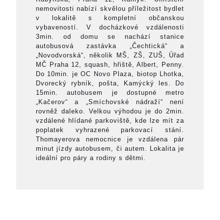
nemovitosti nabízí skvělou příležitost bydlet
v lokalitě s kompletní občanskou
vybaveností. V docházkové vzdálenosti
3min. od domu se nachází stanice
autobusová zastávka „Čechtická“ a
„Novodvorská“, několik MŠ, ZŠ, ZUŠ, Úřad
MČ Praha 12, squash, hřiště, Albert, Penny.
Do 10min. je OC Novo Plaza, biotop Lhotka,
Dvorecký rybník, pošta, Kamýcký les. Do
15min. autobusem je dostupné metro
„Kačerov“ a „Smíchovské nádraží“ není
rovněž daleko. Velkou výhodou je do 2min.
vzdálené hlídané parkoviště, kde lze mít za
poplatek vyhrazené parkovací stání.
Thomayerova nemocnice je vzdálena pár
minut jízdy autobusem, či autem. Lokalita je
ideální pro páry a rodiny s dětmi.