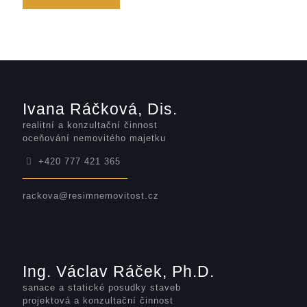
Ivana Ráčková, Dis.
realitní a konzultační činnost
oceňování nemovitého majetku
+420 777 421 365
rackova@resimnemovitost.cz
Ing. Václav Ráček, Ph.D.
sanace a statické posudky staveb
projektová a konzultační činnost