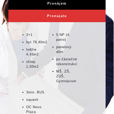
Pronájem
Pronajato
3+1
5.NP (4.
patro)
byt 78,40m2
panelový
lodžie
dům
4,43m2
po částečné
sklep
rekonstrukci
1,50m2
MŠ, ZŠ,
ZUŠ,
Gymnázium
3min. BUS
squash
OC Novo
Plaza