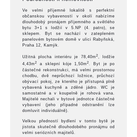
Ve velmi příjemné lokalitě s perfektní
občanskou vybaveností v okolí nabízíme
dlouhodobý pronájem příjemného a světlého
bytu 3+1 s lodžií v 5.NP (4. patro), se
sklepem. Byt se nachází v zatepleném
panelovém bytovém domě v ulici Rabyňská,
Praha 12, Kamýk.
2
Užitná plocha interiéru je 78,40m
, lodžie
2
2
4,43m
a sklepní kóje 1,50m
. Byt je po
částečné rekonstrukci, má velmi prostornou
chodbu, dvě neprůchozí ložnice, průchozí
obývací pokoj, ze kterého je přístupná plně
vybavená kuchyně a zděné jádro. WC je
samostatné a v koupelně je rohová vana.
Majitelé nechali v bytové jednotce částečné
vybavení (jeho případné odstranění lze
domluvit individuálně).
Velkou předností bydlení v tomto bytě je
jistota skutečně dlouhodobého pronájmu od
velmi seriózních majitelů.