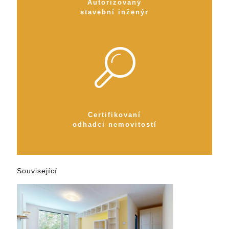
Autorizovaný
stavební inženýr
Certifikovaní
odhadci nemovitostí
Související