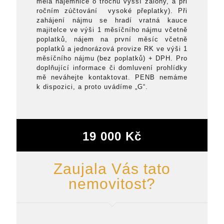
měla nájemnice o trochu vyšší zálohy, a při
ročním zúčtování vysoké přeplatky). Při
zahájení nájmu se hradí vratná kauce
majitelce ve výši 1 měsíčního nájmu včetně
poplatků, nájem na první měsíc včetně
poplatků a jednorázová provize RK ve výši 1
měsíčního nájmu (bez poplatků) + DPH. Pro
doplňující informace či domluvení prohlídky
mě neváhejte kontaktovat. PENB nemáme
k dispozici, a proto uvádíme „G“.
19 000 Kč
Zaujala Vás tato
nemovitost?