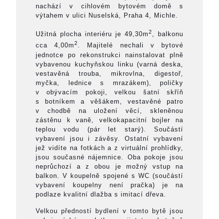
nachází v cihlovém bytovém domě s
výtahem v ulici Nuselská, Praha 4, Michle.
2
Užitná plocha interiéru je 49,30m
, balkonu
2
cca 4,00m
. Majitelé nechali v bytové
jednotce po rekonstrukci nainstalovat plně
vybavenou kuchyňskou linku (varná deska,
vestavěná trouba, mikrovlna, digestoř,
myčka, lednice s mrazákem), poličky
v obývacím pokoji, velkou šatní skříň
s botníkem a věšákem, vestavěné patro
v chodbě na uložení věcí, skleněnou
zástěnu k vaně, velkokapacitní bojler na
teplou vodu (pár let starý). Součástí
vybavení jsou i závěsy. Ostatní vybavení
jež vidíte na fotkách a z virtuální prohlídky,
jsou současné nájemnice. Oba pokoje jsou
neprůchozí a z obou je možný vstup na
balkon. V koupelně spojené s WC (součástí
vybavení koupelny není pračka) je na
podlaze kvalitní dlažba s imitací dřeva.
Velkou předností bydlení v tomto bytě jsou