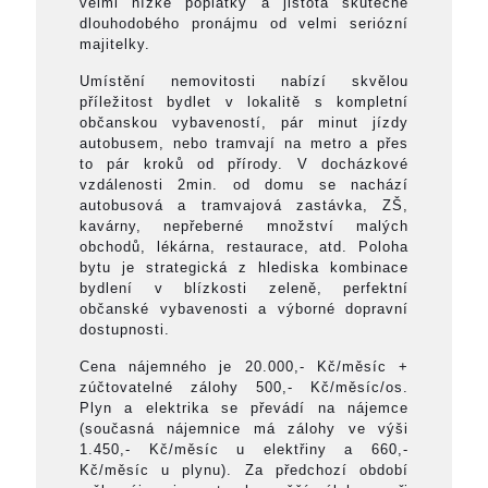
velmi nízké poplatky a jistota skutečně
dlouhodobého pronájmu od velmi seriózní
majitelky.
Umístění nemovitosti nabízí skvělou
příležitost bydlet v lokalitě s kompletní
občanskou vybaveností, pár minut jízdy
autobusem, nebo tramvají na metro a přes
to pár kroků od přírody. V docházkové
vzdálenosti 2min. od domu se nachází
autobusová a tramvajová zastávka, ZŠ,
kavárny, nepřeberné množství malých
obchodů, lékárna, restaurace, atd. Poloha
bytu je strategická z hlediska kombinace
bydlení v blízkosti zeleně, perfektní
občanské vybavenosti a výborné dopravní
dostupnosti.
Cena nájemného je 20.000,- Kč/měsíc +
zúčtovatelné zálohy 500,- Kč/měsíc/os.
Plyn a elektrika se převádí na nájemce
(současná nájemnice má zálohy ve výši
1.450,- Kč/měsíc u elektřiny a 660,-
Kč/měsíc u plynu). Za předchozí období