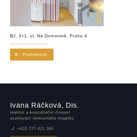
BJ, 3+1, ul. Na Domovině, Praha 4
Podrobnosti
Ivana Ráčková, Dis.
realitní a konzultační činnost
oceňování nemovitého majetku
+420 777 421 365