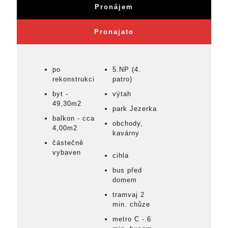
Pronájem
Pronajato
po
5.NP (4.
rekonstrukci
patro)
byt -
výtah
49,30m2
park Jezerka
balkon - cca
obchody,
4,00m2
kavárny
částečně
vybaven
cihla
bus před
domem
tramvaj 2
min. chůze
metro C - 6