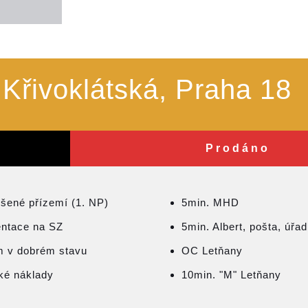
. Křivoklátská, Praha 18
Prodáno
šené přízemí (1. NP)
5min. MHD
entace na SZ
5min. Albert, pošta, úřad
 v dobrém stavu
OC Letňany
ké náklady
10min. "M" Letňany