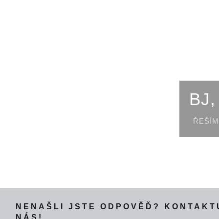
BJ,
ŘEŠÍM
NENAŠLI JSTE ODPOVĚĎ? KONTAKT
NÁS!