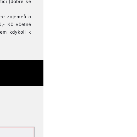
tici (dobře se
íce zájemců o
00,- Kč včetně
sem kdykoli k