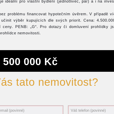
e ideální pro vlastní bydlení (jednotlivec, pár) a i na inves
i bez problému financovat hypotečním úvěrem. V případě v
 učinit výběr kupujících dle svých priorit. Cena: 4.500.0
í ceny. PENB: „G“. Pro dotazy či domluvení prohlídky j
prohlídce nemovitosti.
 500 000 Kč
Vás tato nemovitost?