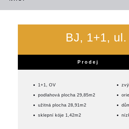
BJ, 1+1, ul
Prodej
1+1, OV
zvý
podlahová plocha 29,85m2
ori
užitná plocha 28,91m2
dům
sklepní kóje 1,42m2
níz