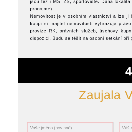
jsou též i MŠ, ZŠ, sportoviště. Daná lokalita j
pronajme).
Nemovitost je v osobním vlastnictví a lze j
koupi si majitel nemovitosti vyhrazuje právo
provize RK, právních služeb, úschovy kupn
dispozici. Budu se těšit na osobní setkání při 
4
Zaujala 