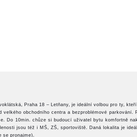
oklátská, Praha 18 – Letňany, je ideální volbou pro ty, kteří
 od velkého obchodního centra a bezproblémové parkování. 
iče. Do 10min. chůze si budoucí uživatel bytu komfortně na
nosti jsou též i MŠ, ZŠ, sportoviště. Daná lokalita je ideál
ře se pronajme).