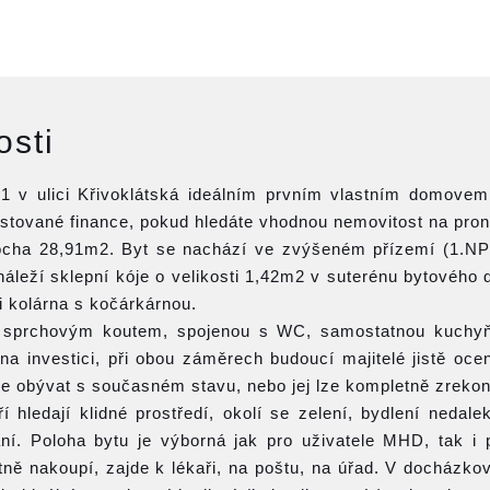
osti
1+1 v ulici Křivoklátská ideálním prvním vlastním domove
vestované finance, pokud hledáte vhodnou nemovitost na pron
locha 28,91m2. Byt se nachází ve zvýšeném přízemí (1.NP
áleží sklepní kóje o velikosti 1,42m2 v suterénu bytového 
i kolárna s kočárkárnou.
se sprchovým koutem, spojenou s WC, samostatnou kuchyň
 na investici, při obou záměrech budoucí majitelé jistě oce
ze obývat s současném stavu, nebo jej lze kompletně zrekon
ří hledají klidné prostředí, okolí se zelení, bydlení nedal
í. Poloha bytu je výborná jak pro uživatele MHD, tak i p
tně nakoupí, zajde k lékaři, na poštu, na úřad. V docházko