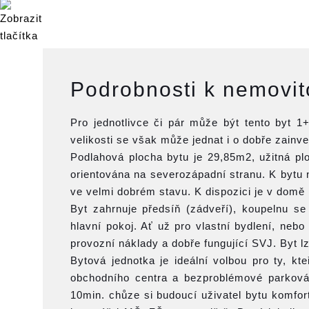
Podrobnosti k nemovit
Pro jednotlivce či pár může být tento byt 
velikosti se však může jednat i o dobře zain
Podlahová plocha bytu je 29,85m2, užitná p
orientována na severozápadní stranu. K bytu n
ve velmi dobrém stavu. K dispozici je v domě 
Byt zahrnuje předsíň (zádveří), koupelnu 
hlavní pokoj. Ať už pro vlastní bydlení, nebo
provozní náklady a dobře fungující SVJ. Byt l
Bytová jednotka je ideální volbou pro ty, kte
obchodního centra a bezproblémové parkován
10min. chůze si budoucí uživatel bytu komfor