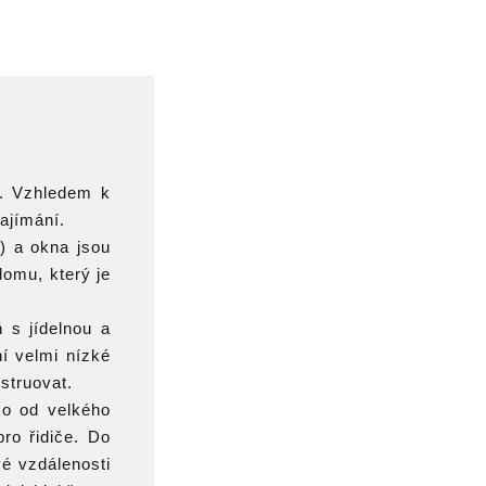
m. Vzhledem k
ajímání.
) a okna jsou
domu, který je
 s jídelnou a
ní velmi nízké
struovat.
eko od velkého
ro řidiče. Do
vé vzdálenosti