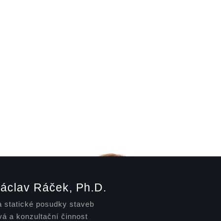
Václav Ráček, Ph.D.
 statické posudky staveb
vá a konzultační činnost