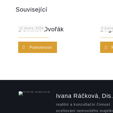
Související
Dominik Dvořák
Brig
11 února, 2026
9 únor
Podrobnosti
Ivana Ráčková, Dis.
realitní a konzultační činnost
oceňování nemovitého majetk