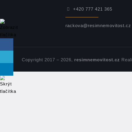
+420 777 421 365
rackova@resimnemovitost.cz
Copyright 2017 – 2026,
resimnemovitost.cz
Real