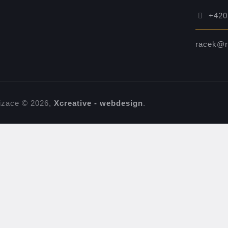
+420
racek@r
izace © 2026,
Xcreative - webdesign
.