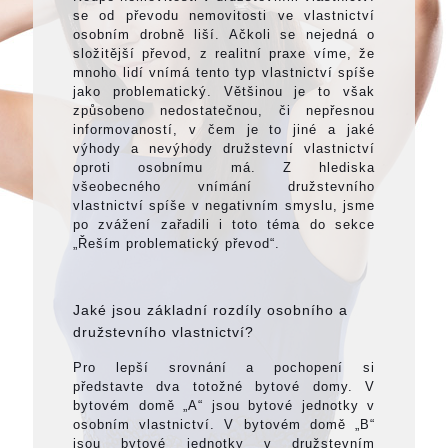
se od převodu nemovitosti ve vlastnictví
osobním drobně liší. Ačkoli se nejedná o
složitější převod, z realitní praxe víme, že
mnoho lidí vnímá tento typ vlastnictví spíše
jako problematický. Většinou je to však
způsobeno nedostatečnou, či nepřesnou
informovaností, v čem je to jiné a jaké
výhody a nevýhody družstevní vlastnictví
oproti osobnímu má. Z hlediska
všeobecného vnímání družstevního
vlastnictví spíše v negativním smyslu, jsme
po zvážení zařadili i toto téma do sekce
„Řeším problematický převod“.
Jaké jsou základní rozdíly osobního a
družstevního vlastnictví?
Pro lepší srovnání a pochopení si
představte dva totožné bytové domy. V
bytovém domě „A“ jsou bytové jednotky v
osobním vlastnictví. V bytovém domě „B“
jsou bytové jednotky v družstevním