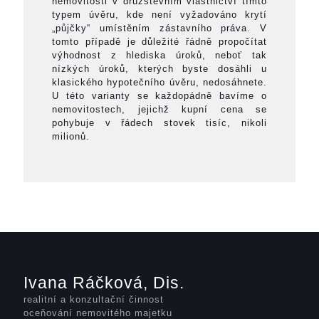
nemovitosti v družstevním vlastnictví tímto
typem úvěru, kde není vyžadováno krytí
„půjčky“ umístěním zástavního práva. V
tomto případě je důležité řádně propočítat
výhodnost z hlediska úroků, neboť tak
nízkých úroků, kterých byste dosáhli u
klasického hypotečního úvěru, nedosáhnete.
U této varianty se každopádně bavíme o
nemovitostech, jejichž kupní cena se
pohybuje v řádech stovek tisíc, nikoli
milionů.
Ivana Ráčková, Dis.
realitní a konzultační činnost
oceňování nemovitého majetku