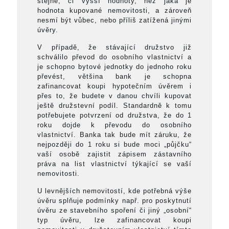
stejné, či vyšší hodnoty, než jaká je
hodnota kupované nemovitosti, a zároveň
nesmí být vůbec, nebo příliš zatížená jinými
úvěry.
V případě, že stávající družstvo již
schválilo převod do osobního vlastnictví a
je schopno bytové jednotky do jednoho roku
převést, většina bank je schopna
zafinancovat koupi hypotečním úvěrem i
přes to, že budete v danou chvíli kupovat
ještě družstevní podíl. Standardně k tomu
potřebujete potvrzení od družstva, že do 1
roku dojde k převodu do osobního
vlastnictví. Banka tak bude mít záruku, že
nejpozději do 1 roku si bude moci „půjčku“
vaší osobě zajistit zápisem zástavního
práva na list vlastnictví týkající se vaší
nemovitosti.
U levnějších nemovitostí, kde potřebná výše
úvěru splňuje podmínky např. pro poskytnutí
úvěru ze stavebního spoření či jiný „osobní“
typ úvěru, lze zafinancovat koupi