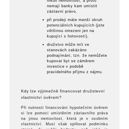
nikoli nemovitost, a proto
nemají banky kam umístit
zástavní právo,
při prodeji máte menší okruh
potenciálních kupujících (jste
většinou omezeni jen na
kupující s hotovostí),
družstvo může mít ve
stanovách zakázáno
podnajímání, tzn. že nemůžete
kupovat byt se záměrem
investice v podobě
pravidelného příjmu z nájmu.
Kdy lze výjimečně financovat družstevní
vlastnictví úvěrem?
Při nutnosti financování hypotečním úvěrem
si lze pomoci umístěním zástavního práva
na jinou nemovitost, která je v osobním
vlastnictví. Musí však splňovat podmínku