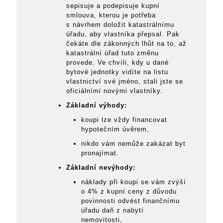
sepisuje a podepisuje kupní
smlouva, kterou je potřeba
s návrhem doložit katastrálnímu
úřadu, aby vlastníka přepsal. Pak
čekáte dle zákonných lhůt na to, až
katastrální úřad tuto změnu
provede. Ve chvíli, kdy u dané
bytové jednotky vidíte na listu
vlastnictví své jméno, stali jste se
oficiálními novými vlastníky.
Základní výhody:
koupi lze vždy financovat
hypotečním úvěrem,
nikdo vám nemůže zakázat byt
pronajímat.
Základní nevýhody:
náklady při koupi se vám zvýší
o 4% z kupní ceny z důvodu
povinnosti odvést finančnímu
úřadu daň z nabytí
nemovitosti,